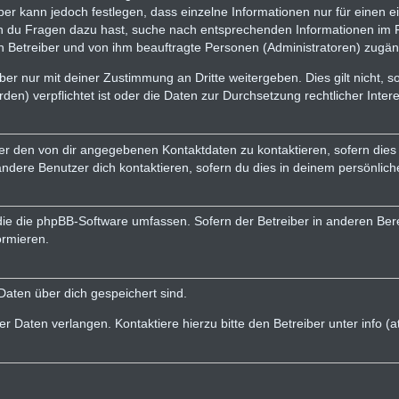
iber kann jedoch festlegen, dass einzelne Informationen nur für einen e
nn du Fragen dazu hast, suche nach entsprechenden Informationen im F
en Betreiber und von ihm beauftragte Personen (Administratoren) zugän
er nur mit deiner Zustimmung an Dritte weitergeben. Dies gilt nicht, 
en) verpflichtet ist oder die Daten zur Durchsetzung rechtlicher Intere
er den von dir angegebenen Kontaktdaten zu kontaktieren, sofern dies 
andere Benutzer dich kontaktieren, sofern du dies in deinem persönlich
, die die phpBB-Software umfassen. Sofern der Betreiber in anderen B
ormieren.
 Daten über dich gespeichert sind.
r Daten verlangen. Kontaktiere hierzu bitte den Betreiber unter info 