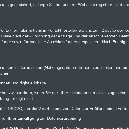
 uns gespeichert, solange Sie auf unserer Webseite registriert sind u
Kontaktformular mit uns in Kontakt, erteilen Sie uns zum Zwecke der Kont
ch. Diese dient der Zuordnung der Anfrage und der anschließenden Bea
age sowie für mögliche Anschlussfragen gespeichert. Nach Erledigun
erer Internetseiten (Nutzungsdaten) erheben, verarbeiten und nutzen
ichen.
ungen und digitale Inhalte
icht bzw. nur dann, wenn Sie der Übermittlung ausdrücklich zugestimmt
ung, erfolgt nicht.
 lit. b DSGVO, der die Verarbeitung von Daten zur Erfüllung eines Vert
rruf Ihrer Einwilligung zur Datenverarbeitung
usdrücklichen Einwilligung möglich. Sie können eine bereits erteilte Ein