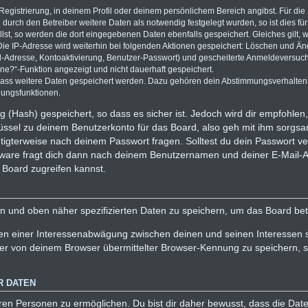
 Registrierung, in deinem Profil oder deinem persönlichem Bereich angibst. Für di
rch den Betreiber weitere Daten als notwendig festgelegt wurden, so ist dies für 
llst, so werden die dort eingegebenen Daten ebenfalls gespeichert. Gleiches gilt, 
Die IP-Adresse wird weiterhin bei folgenden Aktionen gespeichert: Löschen und Ä
l-Adresse, Kontoaktivierung, Benutzer-Passwort) und gescheiterte Anmeldeversuch
ine?“-Funktion angezeigt und nicht dauerhaft gespeichert.
 dass weitere Daten gespeichert werden. Dazu gehören dein Abstimmungsverhalten
gungsfunktionen.
 (Hash) gespeichert, so dass es sicher ist. Jedoch wird dir empfohlen, 
ssel zu deinem Benutzerkonto für das Board, also geh mit ihm sorgsa
htigterweise nach deinem Passwort fragen. Solltest du dein Passwort v
ware fragt dich dann nach deinem Benutzernamen und deiner E-Mail-A
 Board zugreifen kannst.
en und oben näher spezifizierten Daten zu speichern, um das Board be
men einer Interessenabwägung zwischen deinen und seinen Interessen so
r von deinem Browser übermittelter Browser-Kennung zu speichern, so
R DATEN
en Personen zu ermöglichen. Du bist dir daher bewusst, dass die Daten 