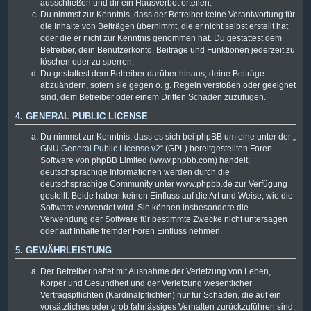
ausschließen und dir ein Hausverbot erteilen.
Du nimmst zur Kenntnis, dass der Betreiber keine Verantwortung für
die Inhalte von Beiträgen übernimmt, die er nicht selbst erstellt hat
oder die er nicht zur Kenntnis genommen hat. Du gestattest dem
Betreiber, dein Benutzerkonto, Beiträge und Funktionen jederzeit zu
löschen oder zu sperren.
Du gestattest dem Betreiber darüber hinaus, deine Beiträge
abzuändern, sofern sie gegen o. g. Regeln verstoßen oder geeignet
sind, dem Betreiber oder einem Dritten Schaden zuzufügen.
4. GENERAL PUBLIC LICENSE
Du nimmst zur Kenntnis, dass es sich bei phpBB um eine unter der „
GNU General Public License v2
“ (GPL) bereitgestellten Foren-
Software von phpBB Limited (www.phpbb.com) handelt;
deutschsprachige Informationen werden durch die
deutschsprachige Community unter www.phpbb.de zur Verfügung
gestellt. Beide haben keinen Einfluss auf die Art und Weise, wie die
Software verwendet wird. Sie können insbesondere die
Verwendung der Software für bestimmte Zwecke nicht untersagen
oder auf Inhalte fremder Foren Einfluss nehmen.
5. GEWÄHRLEISTUNG
Der Betreiber haftet mit Ausnahme der Verletzung von Leben,
Körper und Gesundheit und der Verletzung wesentlicher
Vertragspflichten (Kardinalpflichten) nur für Schäden, die auf ein
vorsätzliches oder grob fahrlässiges Verhalten zurückzuführen sind.