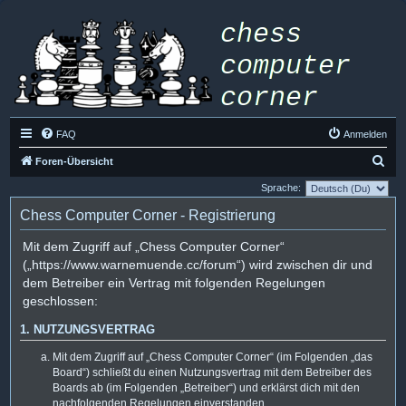
FAQ
Anmelden
S
Foren-Übersicht
u
Sprache:
c
Chess Computer Corner - Registrierung
h
Mit dem Zugriff auf „Chess Computer Corner“
e
(„https://www.warnemuende.cc/forum“) wird zwischen dir und
dem Betreiber ein Vertrag mit folgenden Regelungen
geschlossen:
1. NUTZUNGSVERTRAG
Mit dem Zugriff auf „Chess Computer Corner“ (im Folgenden „das
Board“) schließt du einen Nutzungsvertrag mit dem Betreiber des
Boards ab (im Folgenden „Betreiber“) und erklärst dich mit den
nachfolgenden Regelungen einverstanden.