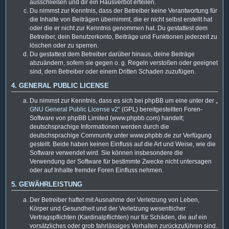
ausschließen und dir ein Hausverbot erteilen.
Du nimmst zur Kenntnis, dass der Betreiber keine Verantwortung für
die Inhalte von Beiträgen übernimmt, die er nicht selbst erstellt hat
oder die er nicht zur Kenntnis genommen hat. Du gestattest dem
Betreiber, dein Benutzerkonto, Beiträge und Funktionen jederzeit zu
löschen oder zu sperren.
Du gestattest dem Betreiber darüber hinaus, deine Beiträge
abzuändern, sofern sie gegen o. g. Regeln verstoßen oder geeignet
sind, dem Betreiber oder einem Dritten Schaden zuzufügen.
4. GENERAL PUBLIC LICENSE
Du nimmst zur Kenntnis, dass es sich bei phpBB um eine unter der „
GNU General Public License v2
“ (GPL) bereitgestellten Foren-
Software von phpBB Limited (www.phpbb.com) handelt;
deutschsprachige Informationen werden durch die
deutschsprachige Community unter www.phpbb.de zur Verfügung
gestellt. Beide haben keinen Einfluss auf die Art und Weise, wie die
Software verwendet wird. Sie können insbesondere die
Verwendung der Software für bestimmte Zwecke nicht untersagen
oder auf Inhalte fremder Foren Einfluss nehmen.
5. GEWÄHRLEISTUNG
Der Betreiber haftet mit Ausnahme der Verletzung von Leben,
Körper und Gesundheit und der Verletzung wesentlicher
Vertragspflichten (Kardinalpflichten) nur für Schäden, die auf ein
vorsätzliches oder grob fahrlässiges Verhalten zurückzuführen sind.