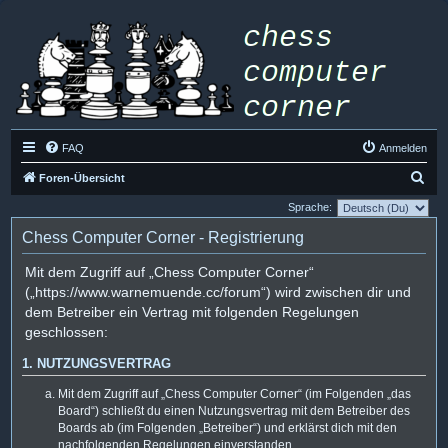
FAQ
Anmelden
S
Foren-Übersicht
u
Sprache:
c
Chess Computer Corner - Registrierung
h
Mit dem Zugriff auf „Chess Computer Corner“
e
(„https://www.warnemuende.cc/forum“) wird zwischen dir und
dem Betreiber ein Vertrag mit folgenden Regelungen
geschlossen:
1. NUTZUNGSVERTRAG
Mit dem Zugriff auf „Chess Computer Corner“ (im Folgenden „das
Board“) schließt du einen Nutzungsvertrag mit dem Betreiber des
Boards ab (im Folgenden „Betreiber“) und erklärst dich mit den
nachfolgenden Regelungen einverstanden.