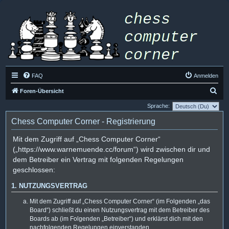
FAQ
Anmelden
S
Foren-Übersicht
u
Sprache:
c
Chess Computer Corner - Registrierung
h
Mit dem Zugriff auf „Chess Computer Corner“
e
(„https://www.warnemuende.cc/forum“) wird zwischen dir und
dem Betreiber ein Vertrag mit folgenden Regelungen
geschlossen:
1. NUTZUNGSVERTRAG
Mit dem Zugriff auf „Chess Computer Corner“ (im Folgenden „das
Board“) schließt du einen Nutzungsvertrag mit dem Betreiber des
Boards ab (im Folgenden „Betreiber“) und erklärst dich mit den
nachfolgenden Regelungen einverstanden.