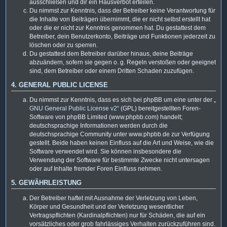
ausschließen und dir ein Hausverbot erteilen.
Du nimmst zur Kenntnis, dass der Betreiber keine Verantwortung für
die Inhalte von Beiträgen übernimmt, die er nicht selbst erstellt hat
oder die er nicht zur Kenntnis genommen hat. Du gestattest dem
Betreiber, dein Benutzerkonto, Beiträge und Funktionen jederzeit zu
löschen oder zu sperren.
Du gestattest dem Betreiber darüber hinaus, deine Beiträge
abzuändern, sofern sie gegen o. g. Regeln verstoßen oder geeignet
sind, dem Betreiber oder einem Dritten Schaden zuzufügen.
4. GENERAL PUBLIC LICENSE
Du nimmst zur Kenntnis, dass es sich bei phpBB um eine unter der „
GNU General Public License v2
“ (GPL) bereitgestellten Foren-
Software von phpBB Limited (www.phpbb.com) handelt;
deutschsprachige Informationen werden durch die
deutschsprachige Community unter www.phpbb.de zur Verfügung
gestellt. Beide haben keinen Einfluss auf die Art und Weise, wie die
Software verwendet wird. Sie können insbesondere die
Verwendung der Software für bestimmte Zwecke nicht untersagen
oder auf Inhalte fremder Foren Einfluss nehmen.
5. GEWÄHRLEISTUNG
Der Betreiber haftet mit Ausnahme der Verletzung von Leben,
Körper und Gesundheit und der Verletzung wesentlicher
Vertragspflichten (Kardinalpflichten) nur für Schäden, die auf ein
vorsätzliches oder grob fahrlässiges Verhalten zurückzuführen sind.