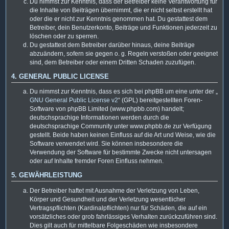
Du nimmst zur Kenntnis, dass der Betreiber keine Verantwortung für
die Inhalte von Beiträgen übernimmt, die er nicht selbst erstellt hat
oder die er nicht zur Kenntnis genommen hat. Du gestattest dem
Betreiber, dein Benutzerkonto, Beiträge und Funktionen jederzeit zu
löschen oder zu sperren.
Du gestattest dem Betreiber darüber hinaus, deine Beiträge
abzuändern, sofern sie gegen o. g. Regeln verstoßen oder geeignet
sind, dem Betreiber oder einem Dritten Schaden zuzufügen.
4. GENERAL PUBLIC LICENSE
Du nimmst zur Kenntnis, dass es sich bei phpBB um eine unter der „
GNU General Public License v2
“ (GPL) bereitgestellten Foren-
Software von phpBB Limited (www.phpbb.com) handelt;
deutschsprachige Informationen werden durch die
deutschsprachige Community unter www.phpbb.de zur Verfügung
gestellt. Beide haben keinen Einfluss auf die Art und Weise, wie die
Software verwendet wird. Sie können insbesondere die
Verwendung der Software für bestimmte Zwecke nicht untersagen
oder auf Inhalte fremder Foren Einfluss nehmen.
5. GEWÄHRLEISTUNG
Der Betreiber haftet mit Ausnahme der Verletzung von Leben,
Körper und Gesundheit und der Verletzung wesentlicher
Vertragspflichten (Kardinalpflichten) nur für Schäden, die auf ein
vorsätzliches oder grob fahrlässiges Verhalten zurückzuführen sind.
Dies gilt auch für mittelbare Folgeschäden wie insbesondere