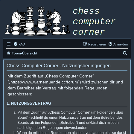
FAQ
Registrieren
Anmelden
S
Foren-Übersicht
u
Chess Computer Corner - Nutzungsbedingungen
c
h
Mit dem Zugriff auf „Chess Computer Corner“
(„https://www.warnemuende.cc/forum“) wird zwischen dir und
e
dem Betreiber ein Vertrag mit folgenden Regelungen
geschlossen:
1. NUTZUNGSVERTRAG
Mit dem Zugriff auf „Chess Computer Corner“ (im Folgenden „das
Board“) schließt du einen Nutzungsvertrag mit dem Betreiber des
Boards ab (im Folgenden „Betreiber“) und erklärst dich mit den
nachfolgenden Regelungen einverstanden.
Wenn du mit diesen Regelungen nicht einverstanden bist, so darfst