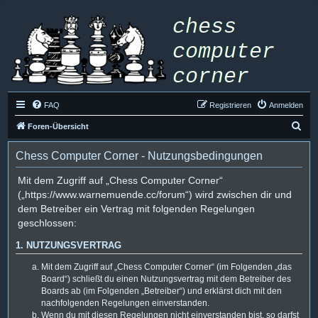
FAQ
Registrieren
Anmelden
S
Foren-Übersicht
u
Chess Computer Corner - Nutzungsbedingungen
c
h
Mit dem Zugriff auf „Chess Computer Corner“
(„https://www.warnemuende.cc/forum“) wird zwischen dir und
e
dem Betreiber ein Vertrag mit folgenden Regelungen
geschlossen:
1. NUTZUNGSVERTRAG
Mit dem Zugriff auf „Chess Computer Corner“ (im Folgenden „das
Board“) schließt du einen Nutzungsvertrag mit dem Betreiber des
Boards ab (im Folgenden „Betreiber“) und erklärst dich mit den
nachfolgenden Regelungen einverstanden.
Wenn du mit diesen Regelungen nicht einverstanden bist, so darfst