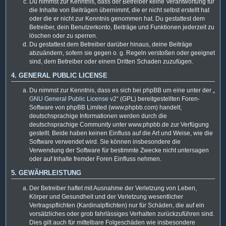
Du nimmst zur Kenntnis, dass der Betreiber keine Verantwortung für
die Inhalte von Beiträgen übernimmt, die er nicht selbst erstellt hat
oder die er nicht zur Kenntnis genommen hat. Du gestattest dem
Betreiber, dein Benutzerkonto, Beiträge und Funktionen jederzeit zu
löschen oder zu sperren.
Du gestattest dem Betreiber darüber hinaus, deine Beiträge
abzuändern, sofern sie gegen o. g. Regeln verstoßen oder geeignet
sind, dem Betreiber oder einem Dritten Schaden zuzufügen.
4. GENERAL PUBLIC LICENSE
Du nimmst zur Kenntnis, dass es sich bei phpBB um eine unter der „
GNU General Public License v2
“ (GPL) bereitgestellten Foren-
Software von phpBB Limited (www.phpbb.com) handelt;
deutschsprachige Informationen werden durch die
deutschsprachige Community unter www.phpbb.de zur Verfügung
gestellt. Beide haben keinen Einfluss auf die Art und Weise, wie die
Software verwendet wird. Sie können insbesondere die
Verwendung der Software für bestimmte Zwecke nicht untersagen
oder auf Inhalte fremder Foren Einfluss nehmen.
5. GEWÄHRLEISTUNG
Der Betreiber haftet mit Ausnahme der Verletzung von Leben,
Körper und Gesundheit und der Verletzung wesentlicher
Vertragspflichten (Kardinalpflichten) nur für Schäden, die auf ein
vorsätzliches oder grob fahrlässiges Verhalten zurückzuführen sind.
Dies gilt auch für mittelbare Folgeschäden wie insbesondere