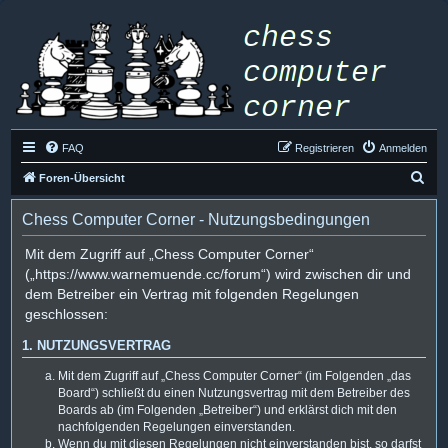
FAQ
Registrieren
Anmelden
S
Foren-Übersicht
u
Chess Computer Corner - Nutzungsbedingungen
c
h
Mit dem Zugriff auf „Chess Computer Corner“
(„https://www.warnemuende.cc/forum“) wird zwischen dir und
e
dem Betreiber ein Vertrag mit folgenden Regelungen
geschlossen:
1. NUTZUNGSVERTRAG
Mit dem Zugriff auf „Chess Computer Corner“ (im Folgenden „das
Board“) schließt du einen Nutzungsvertrag mit dem Betreiber des
Boards ab (im Folgenden „Betreiber“) und erklärst dich mit den
nachfolgenden Regelungen einverstanden.
Wenn du mit diesen Regelungen nicht einverstanden bist, so darfst