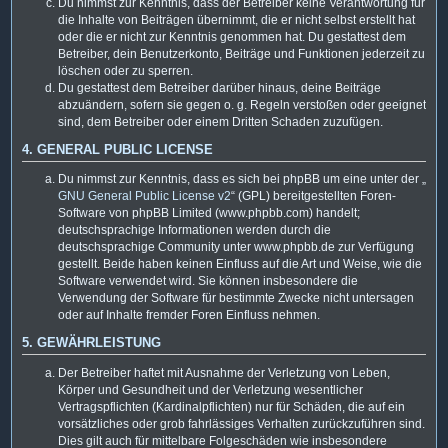
Du nimmst zur Kenntnis, dass der Betreiber keine Verantwortung für
die Inhalte von Beiträgen übernimmt, die er nicht selbst erstellt hat
oder die er nicht zur Kenntnis genommen hat. Du gestattest dem
Betreiber, dein Benutzerkonto, Beiträge und Funktionen jederzeit zu
löschen oder zu sperren.
Du gestattest dem Betreiber darüber hinaus, deine Beiträge
abzuändern, sofern sie gegen o. g. Regeln verstoßen oder geeignet
sind, dem Betreiber oder einem Dritten Schaden zuzufügen.
4. GENERAL PUBLIC LICENSE
Du nimmst zur Kenntnis, dass es sich bei phpBB um eine unter der „
GNU General Public License v2
“ (GPL) bereitgestellten Foren-
Software von phpBB Limited (www.phpbb.com) handelt;
deutschsprachige Informationen werden durch die
deutschsprachige Community unter www.phpbb.de zur Verfügung
gestellt. Beide haben keinen Einfluss auf die Art und Weise, wie die
Software verwendet wird. Sie können insbesondere die
Verwendung der Software für bestimmte Zwecke nicht untersagen
oder auf Inhalte fremder Foren Einfluss nehmen.
5. GEWÄHRLEISTUNG
Der Betreiber haftet mit Ausnahme der Verletzung von Leben,
Körper und Gesundheit und der Verletzung wesentlicher
Vertragspflichten (Kardinalpflichten) nur für Schäden, die auf ein
vorsätzliches oder grob fahrlässiges Verhalten zurückzuführen sind.
Dies gilt auch für mittelbare Folgeschäden wie insbesondere