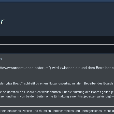
n
s://www.warnemuende.cc/forum“) wird zwischen dir und dem Betreiber e
den „das Board“) schließt du einen Nutzungsvertrag mit dem Betreiber des Boards a
 so darfst du das Board nicht weiter nutzen. Für die Nutzung des Boards gelten jew
sen und kann von beiden Seiten ohne Einhaltung einer Frist jederzeit gekündigt 
ber ein einfaches, zeitlich und räumlich unbeschränktes und unentgeltliches Recht