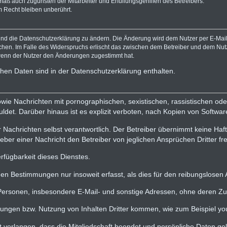
mäß auch zugunsten der Mitarbeiter und Erfüllungsgehilfen des Betreibers.
 Recht bleiben unberührt.
und die Datenschutzerklärung zu ändern. Die Änderung wird dem Nutzer per E-Mail 
chen. Im Falle des Widerspruchs erlischt das zwischen dem Betreiber und dem Nutz
 wenn der Nutzer den Änderungen zugestimmt hat.
hen Daten sind in der Datenschutzerklärung enthalten.
e sowie Nachrichten mit pornographischen, sexistischen, rassistischen o
ldet. Darüber hinaus ist es explizit verboten, nach Kopien von Softw
r Nachrichten selbst verantwortlich. Der Betreiber übernimmt keine Haf
ber einer Nachricht den Betreiber von jeglichen Ansprüchen Dritter fre
rfügbarkeit dieses Dienstes.
 Bestimmungen nur insoweit erfasst, als dies für den reibungslosen Ab
er Personen, insbesondere E-Mail- und sonstige Adressen, ohne deren 
ungen bzw. Nutzung von Inhalten Dritter kommen, wie zum Beispiel yo
it verlangen, dass die Mitgliedschaft beendet und persönliche Daten g