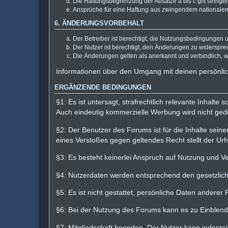
Die Haftungsbegrenzung der Absätze a bis c gilt sinnge
Ansprüche für eine Haftung aus zwingendem nationalem
6. ÄNDERUNGSVORBEHALT
Der Betreiber ist berechtigt, die Nutzungsbedingungen 
Der Nutzer ist berechtigt, den Änderungen zu widerspre
Die Änderungen gelten als anerkannt und verbindlich,
Informationen über den Umgang mit deinen persönlic
ERGÄNZENDE BEDINGUNGEN
§1: Es ist untersagt, strafrechtlich relevante Inhalt
Auch eindeutig kommerzielle Werbung wird nicht gedu
§2: Der Benutzer des Forums ist für die Inhalte seine
eines Verstoßes gegen geltendes Recht stellt der Urhe
§3: Es besteht keinerlei Anspruch auf Nutzung und Ve
§4: Nutzerdaten werden entsprechend den gesetzlichen
§5: Es ist nicht gestattet, persönliche Daten ander
§6: Bei der Nutzung des Forums kann es zu Einblend
§7: Mitgliedschaft beenden. Der Nutzer kann jederze