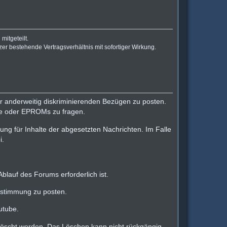
mitgeteilt.
er bestehende Vertragsverhältnis mit sofortiger Wirkung.
der anderweitig diskriminierenden Bezügen zu posten.
are oder EPROMs zu fragen.
tung für Inhalte der abgesetzten Nachrichten. Im Falle
i.
lauf des Forums erforderlich ist.
Zustimmung zu posten.
utube.
elöscht werden. Das Löschen kann nicht rückgängig