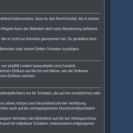
erklärst insbesondere, dass du das Recht besitzt, die in deinen
en Regeln kann der Betreiber dich nach Abmahnung zeitweise
er die er nicht zur Kenntnis genommen hat. Du gestattest dem
 Betreiber oder einem Dritten Schaden zuzufügen.
re von phpBB Limited (www.phpbb.com) handelt;
inen Einfluss auf die Art und Weise, wie die Software
Foren Einfluss nehmen.
inalpflichten) nur für Schäden, die auf ein vorsätzliches oder
von Leben, Körper und Gesundheit und der Verletzung
r Höhe nach auf die vertragstypischen Durchschnittsschäden
sigem Verhalten des Betreibers auf die bei Vertragsschluss
lt auch für mittelbare Schäden, insbesondere entgangenen