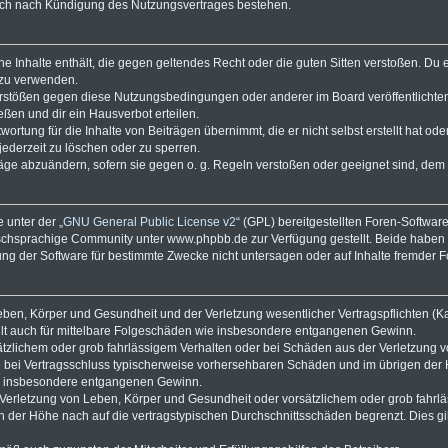
auch nach Kündigung des Nutzungsvertrages bestehen.
eine Inhalte enthält, die gegen geltendes Recht oder die guten Sitten verstoßen. Du 
 zu verwenden.
Verstößen gegen diese Nutzungsbedingungen oder anderer im Board veröffentlicht
ßen und dir ein Hausverbot erteilen.
ortung für die Inhalte von Beiträgen übernimmt, die er nicht selbst erstellt hat od
jederzeit zu löschen oder zu sperren.
räge abzuändern, sofern sie gegen o. g. Regeln verstoßen oder geeignet sind, dem
 unter der „
GNU General Public License v2
“ (GPL) bereitgestellten Foren-Softwa
chsprachige Community unter www.phpbb.de zur Verfügung gestellt. Beide haben ke
g der Software für bestimmte Zwecke nicht untersagen oder auf Inhalte fremder 
ben, Körper und Gesundheit und der Verletzung wesentlicher Vertragspflichten (Kard
gilt auch für mittelbare Folgeschäden wie insbesondere entgangenen Gewinn.
ätzlichem oder grob fahrlässigem Verhalten oder bei Schäden aus der Verletzung 
 die bei Vertragsschluss typischerweise vorhersehbaren Schäden und im übrigen de
wie insbesondere entgangenen Gewinn.
erletzung von Leben, Körper und Gesundheit oder vorsätzlichem oder grob fahrläs
der Höhe nach auf die vertragstypischen Durchschnittsschäden begrenzt. Dies gi