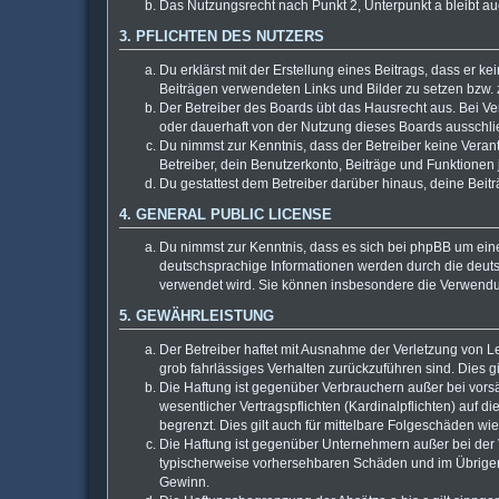
Das Nutzungsrecht nach Punkt 2, Unterpunkt a bleibt 
3. PFLICHTEN DES NUTZERS
Du erklärst mit der Erstellung eines Beitrags, dass er k
Beiträgen verwendeten Links und Bilder zu setzen bzw.
Der Betreiber des Boards übt das Hausrecht aus. Bei 
oder dauerhaft von der Nutzung dieses Boards ausschlie
Du nimmst zur Kenntnis, dass der Betreiber keine Verantw
Betreiber, dein Benutzerkonto, Beiträge und Funktionen 
Du gestattest dem Betreiber darüber hinaus, deine Beit
4. GENERAL PUBLIC LICENSE
Du nimmst zur Kenntnis, dass es sich bei phpBB um eine
deutschsprachige Informationen werden durch die deuts
verwendet wird. Sie können insbesondere die Verwendun
5. GEWÄHRLEISTUNG
Der Betreiber haftet mit Ausnahme der Verletzung von Le
grob fahrlässiges Verhalten zurückzuführen sind. Dies 
Die Haftung ist gegenüber Verbrauchern außer bei vors
wesentlicher Vertragspflichten (Kardinalpflichten) auf
begrenzt. Dies gilt auch für mittelbare Folgeschäden 
Die Haftung ist gegenüber Unternehmern außer bei der V
typischerweise vorhersehbaren Schäden und im Übrigen 
Gewinn.