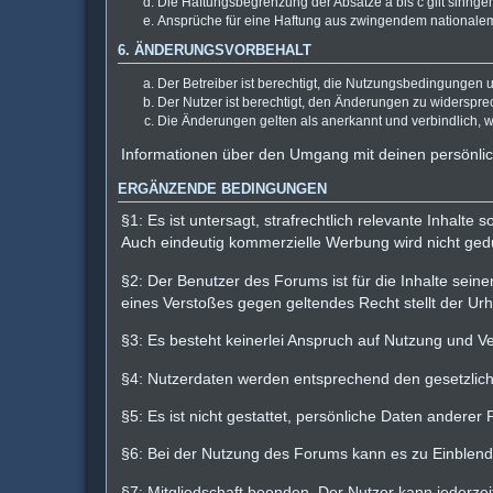
Die Haftungsbegrenzung der Absätze a bis c gilt sinnge
Ansprüche für eine Haftung aus zwingendem nationalem
6. ÄNDERUNGSVORBEHALT
Der Betreiber ist berechtigt, die Nutzungsbedingungen 
Der Nutzer ist berechtigt, den Änderungen zu widerspre
Die Änderungen gelten als anerkannt und verbindlich,
Informationen über den Umgang mit deinen persönlic
ERGÄNZENDE BEDINGUNGEN
§1: Es ist untersagt, strafrechtlich relevante Inhalt
Auch eindeutig kommerzielle Werbung wird nicht gedu
§2: Der Benutzer des Forums ist für die Inhalte seine
eines Verstoßes gegen geltendes Recht stellt der Urhe
§3: Es besteht keinerlei Anspruch auf Nutzung und Ve
§4: Nutzerdaten werden entsprechend den gesetzlichen
§5: Es ist nicht gestattet, persönliche Daten ander
§6: Bei der Nutzung des Forums kann es zu Einblend
§7: Mitgliedschaft beenden. Der Nutzer kann jederze