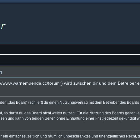
n
s://www.warnemuende.cc/forum“) wird zwischen dir und dem Betreiber e
den „das Board“) schließt du einen Nutzungsvertrag mit dem Betreiber des Boards a
 so darfst du das Board nicht weiter nutzen. Für die Nutzung des Boards gelten jew
sen und kann von beiden Seiten ohne Einhaltung einer Frist jederzeit gekündigt 
ber ein einfaches, zeitlich und räumlich unbeschränktes und unentgeltliches Recht