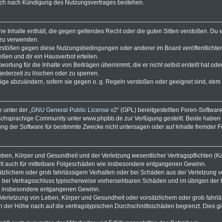
auch nach Kündigung des Nutzungsvertrages bestehen.
eine Inhalte enthält, die gegen geltendes Recht oder die guten Sitten verstoßen. Du 
 zu verwenden.
Verstößen gegen diese Nutzungsbedingungen oder anderer im Board veröffentlicht
ßen und dir ein Hausverbot erteilen.
ortung für die Inhalte von Beiträgen übernimmt, die er nicht selbst erstellt hat od
jederzeit zu löschen oder zu sperren.
räge abzuändern, sofern sie gegen o. g. Regeln verstoßen oder geeignet sind, dem
 unter der „
GNU General Public License v2
“ (GPL) bereitgestellten Foren-Softwa
chsprachige Community unter www.phpbb.de zur Verfügung gestellt. Beide haben ke
g der Software für bestimmte Zwecke nicht untersagen oder auf Inhalte fremder 
ben, Körper und Gesundheit und der Verletzung wesentlicher Vertragspflichten (Kard
gilt auch für mittelbare Folgeschäden wie insbesondere entgangenen Gewinn.
ätzlichem oder grob fahrlässigem Verhalten oder bei Schäden aus der Verletzung 
 die bei Vertragsschluss typischerweise vorhersehbaren Schäden und im übrigen de
wie insbesondere entgangenen Gewinn.
erletzung von Leben, Körper und Gesundheit oder vorsätzlichem oder grob fahrläs
der Höhe nach auf die vertragstypischen Durchschnittsschäden begrenzt. Dies gi