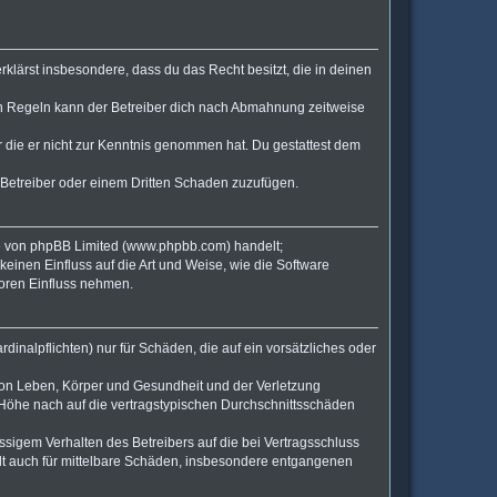
erklärst insbesondere, dass du das Recht besitzt, die in deinen
en Regeln kann der Betreiber dich nach Abmahnung zeitweise
er die er nicht zur Kenntnis genommen hat. Du gestattest dem
 Betreiber oder einem Dritten Schaden zuzufügen.
re von phpBB Limited (www.phpbb.com) handelt;
inen Einfluss auf die Art und Weise, wie die Software
Foren Einfluss nehmen.
inalpflichten) nur für Schäden, die auf ein vorsätzliches oder
von Leben, Körper und Gesundheit und der Verletzung
r Höhe nach auf die vertragstypischen Durchschnittsschäden
sigem Verhalten des Betreibers auf die bei Vertragsschluss
lt auch für mittelbare Schäden, insbesondere entgangenen