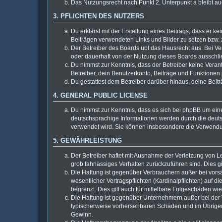
Das Nutzungsrecht nach Punkt 2, Unterpunkt a bleibt 
3. PFLICHTEN DES NUTZERS
Du erklärst mit der Erstellung eines Beitrags, dass er k
Beiträgen verwendeten Links und Bilder zu setzen bzw.
Der Betreiber des Boards übt das Hausrecht aus. Bei 
oder dauerhaft von der Nutzung dieses Boards ausschlie
Du nimmst zur Kenntnis, dass der Betreiber keine Verantw
Betreiber, dein Benutzerkonto, Beiträge und Funktionen 
Du gestattest dem Betreiber darüber hinaus, deine Beit
4. GENERAL PUBLIC LICENSE
Du nimmst zur Kenntnis, dass es sich bei phpBB um eine
deutschsprachige Informationen werden durch die deuts
verwendet wird. Sie können insbesondere die Verwendun
5. GEWÄHRLEISTUNG
Der Betreiber haftet mit Ausnahme der Verletzung von Le
grob fahrlässiges Verhalten zurückzuführen sind. Dies 
Die Haftung ist gegenüber Verbrauchern außer bei vors
wesentlicher Vertragspflichten (Kardinalpflichten) auf
begrenzt. Dies gilt auch für mittelbare Folgeschäden 
Die Haftung ist gegenüber Unternehmern außer bei der V
typischerweise vorhersehbaren Schäden und im Übrigen 
Gewinn.