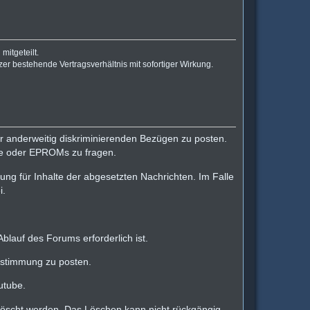
mitgeteilt.
er bestehende Vertragsverhältnis mit sofortiger Wirkung.
der anderweitig diskriminierenden Bezügen zu posten.
are oder EPROMs zu fragen.
tung für Inhalte der abgesetzten Nachrichten. Im Falle
i.
lauf des Forums erforderlich ist.
Zustimmung zu posten.
utube.
elöscht werden. Das Löschen kann nicht rückgängig