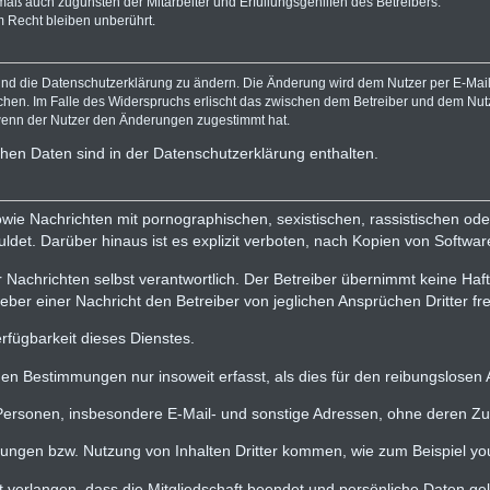
mäß auch zugunsten der Mitarbeiter und Erfüllungsgehilfen des Betreibers.
 Recht bleiben unberührt.
und die Datenschutzerklärung zu ändern. Die Änderung wird dem Nutzer per E-Mail 
chen. Im Falle des Widerspruchs erlischt das zwischen dem Betreiber und dem Nutz
 wenn der Nutzer den Änderungen zugestimmt hat.
hen Daten sind in der Datenschutzerklärung enthalten.
e sowie Nachrichten mit pornographischen, sexistischen, rassistischen o
ldet. Darüber hinaus ist es explizit verboten, nach Kopien von Softw
r Nachrichten selbst verantwortlich. Der Betreiber übernimmt keine Haf
ber einer Nachricht den Betreiber von jeglichen Ansprüchen Dritter fre
rfügbarkeit dieses Dienstes.
 Bestimmungen nur insoweit erfasst, als dies für den reibungslosen Ab
er Personen, insbesondere E-Mail- und sonstige Adressen, ohne deren 
ungen bzw. Nutzung von Inhalten Dritter kommen, wie zum Beispiel yo
it verlangen, dass die Mitgliedschaft beendet und persönliche Daten g