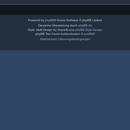
Powered by
phpBB
® Forum Software © phpBB Limited
Deutsche Übersetzung durch
phpBB.de
Style: Multi Design by Joyce&Luna
phpBB-Style-Design
phpBB Two Factor Authentication ©
paul999
Datenschutz
|
Nutzungsbedingungen