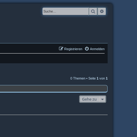
Suche
Erweiterte Suche
Registrieren
Anmelden
0 Themen • Seite
1
von
1
Gehe zu