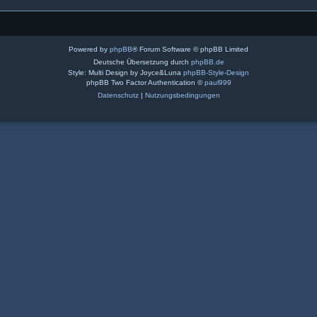
Powered by
phpBB
® Forum Software © phpBB Limited
Deutsche Übersetzung durch
phpBB.de
Style: Multi Design by Joyce&Luna
phpBB-Style-Design
phpBB Two Factor Authentication ©
paul999
Datenschutz
|
Nutzungsbedingungen