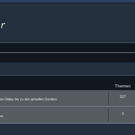
Themen
327
on Oldies bis zu den aktuellen Geräten.
3
en.