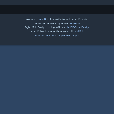
Powered by
phpBB
® Forum Software © phpBB Limited
Deutsche Übersetzung durch
phpBB.de
Style: Multi Design by Joyce&Luna
phpBB-Style-Design
phpBB Two Factor Authentication ©
paul999
Datenschutz
|
Nutzungsbedingungen