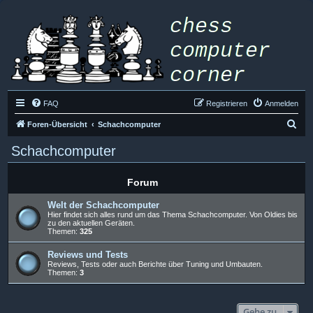
FAQ
Registrieren
Anmelden
S
Foren-Übersicht
Schachcomputer
u
Schachcomputer
c
h
Forum
e
Welt der Schachcomputer
Hier findet sich alles rund um das Thema Schachcomputer. Von Oldies bis
zu den aktuellen Geräten.
Themen:
325
Reviews und Tests
Reviews, Tests oder auch Berichte über Tuning und Umbauten.
Themen:
3
Gehe zu