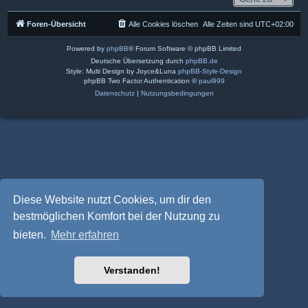
Foren-Übersicht
Alle Cookies löschen
Alle Zeiten sind
UTC+02:00
Powered by
phpBB
® Forum Software © phpBB Limited
Deutsche Übersetzung durch
phpBB.de
Style: Multi Design by Joyce&Luna
phpBB-Style-Design
phpBB Two Factor Authentication ©
paul999
Datenschutz
|
Nutzungsbedingungen
Diese Website nutzt Cookies, um dir den
bestmöglichen Komfort bei der Nutzung zu
bieten.
Mehr erfahren
Verstanden!