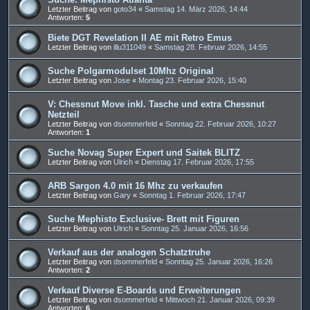
Letzter Beitrag von
goto34
«
Samstag 14. März 2026, 14:44
Antworten:
5
Biete DGT Revelation II AE mit Retro Emus
Letzter Beitrag von
illu311049
«
Samstag 28. Februar 2026, 14:55
Suche Polgarmodulset 10Mhz Original
Letzter Beitrag von
Jose
«
Montag 23. Februar 2026, 15:40
V: Chessnut Move inkl. Tasche und extra Chessnut
Netzteil
Letzter Beitrag von
dsommerfeld
«
Sonntag 22. Februar 2026, 10:27
Antworten:
1
Suche Novag Super Expert und Saitek BLITZ
Letzter Beitrag von
Ulrich
«
Dienstag 17. Februar 2026, 17:55
ARB Sargon 4.0 mit 16 Mhz zu verkaufen
Letzter Beitrag von
Gary
«
Sonntag 1. Februar 2026, 17:47
Suche Mephisto Exclusive- Brett mit Figuren
Letzter Beitrag von
Ulrich
«
Sonntag 25. Januar 2026, 16:56
Verkauf aus der analogen Schatztruhe
Letzter Beitrag von
dsommerfeld
«
Sonntag 25. Januar 2026, 16:26
Antworten:
2
Verkauf Diverse E-Boards und Erweiterungen
Letzter Beitrag von
dsommerfeld
«
Mittwoch 21. Januar 2026, 09:39
Antworten:
6