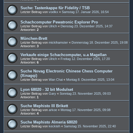
Suche: Tastenkappe für Fidelity / TSB
Letzter Beitrag von
voelkx
«
Samstag 17. Januar 2026, 16:54
Schachcomputer Pewatronic Explorer Pro
Letzter Beitrag von
Ulrich
«
Dienstag 23. Dezember 2025, 14:37
Antworten:
2
München-Brett
Letzter Beitrag von
mickihamster
«
Donnerstag 18. Dezember 2025, 19:08
Antworten:
3
Verkaufe einige Schachcomputer, u.a Magellan
Letzter Beitrag von
Ulrich
«
Freitag 12. Dezember 2025, 17:20
Antworten:
6
Suche Novag Electronic Chinese Chess Computer
(Xinagqi)
Letzter Beitrag von
Wan Chai
«
Montag 8. Dezember 2025, 13:04
Lyon 68020 - 32 bit Modulset
Letzter Beitrag von
Gary
«
Sonntag 23. November 2025, 09:03
Antworten:
1
Suche Mephisto III Brikett
Letzter Beitrag von
arkoe
«
Montag 17. November 2025, 09:08
Antworten:
4
Suche Mephisto Almeria 68020
Letzter Beitrag von
keckteh
«
Samstag 15. November 2025, 22:40