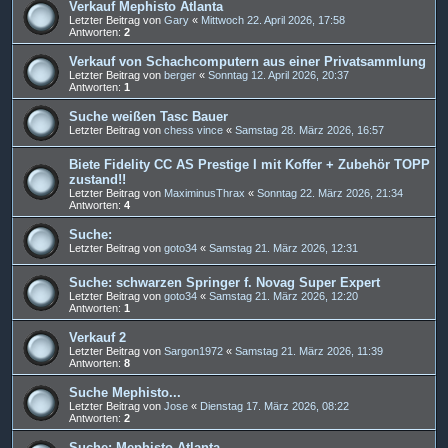
Verkauf Mephisto Atlanta
Letzter Beitrag von
Gary
«
Mittwoch 22. April 2026, 17:58
Antworten:
2
Verkauf von Schachcomputern aus einer Privatsammlung
Letzter Beitrag von
berger
«
Sonntag 12. April 2026, 20:37
Antworten:
1
Suche weißen Tasc Bauer
Letzter Beitrag von
chess vince
«
Samstag 28. März 2026, 16:57
Biete Fidelity CC AS Prestige I mit Koffer + Zubehör TOPP
zustand!!
Letzter Beitrag von
MaximinusThrax
«
Sonntag 22. März 2026, 21:34
Antworten:
4
Suche:
Letzter Beitrag von
goto34
«
Samstag 21. März 2026, 12:31
Suche: schwarzen Springer f. Novag Super Expert
Letzter Beitrag von
goto34
«
Samstag 21. März 2026, 12:20
Antworten:
1
Verkauf 2
Letzter Beitrag von
Sargon1972
«
Samstag 21. März 2026, 11:39
Antworten:
8
Suche Mephisto...
Letzter Beitrag von
Jose
«
Dienstag 17. März 2026, 08:22
Antworten:
2
Suche: Mephisto Atlanta