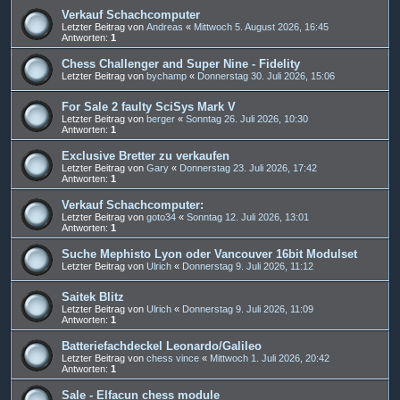
Verkauf Schachcomputer
Letzter Beitrag von
Andreas
«
Mittwoch 5. August 2026, 16:45
Antworten:
1
Chess Challenger and Super Nine - Fidelity
Letzter Beitrag von
bychamp
«
Donnerstag 30. Juli 2026, 15:06
For Sale 2 faulty SciSys Mark V
Letzter Beitrag von
berger
«
Sonntag 26. Juli 2026, 10:30
Antworten:
1
Exclusive Bretter zu verkaufen
Letzter Beitrag von
Gary
«
Donnerstag 23. Juli 2026, 17:42
Antworten:
1
Verkauf Schachcomputer:
Letzter Beitrag von
goto34
«
Sonntag 12. Juli 2026, 13:01
Antworten:
1
Suche Mephisto Lyon oder Vancouver 16bit Modulset
Letzter Beitrag von
Ulrich
«
Donnerstag 9. Juli 2026, 11:12
Saitek Blitz
Letzter Beitrag von
Ulrich
«
Donnerstag 9. Juli 2026, 11:09
Antworten:
1
Batteriefachdeckel Leonardo/Galileo
Letzter Beitrag von
chess vince
«
Mittwoch 1. Juli 2026, 20:42
Antworten:
1
Sale - Elfacun chess module