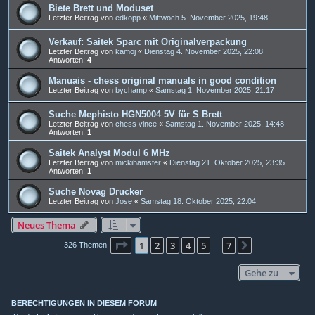
Biete Brett und Moduset
Letzter Beitrag von
edkopp
«
Mittwoch 5. November 2025, 19:48
Verkauf: Saitek Sparc mit Originalverpackung
Letzter Beitrag von
kamoj
«
Dienstag 4. November 2025, 22:08
Antworten:
4
Manuais - chess original manuals in good condition
Letzter Beitrag von
bychamp
«
Samstag 1. November 2025, 21:17
Suche Mephisto HGN5004 5V für S Brett
Letzter Beitrag von
chess vince
«
Samstag 1. November 2025, 14:48
Antworten:
1
Saitek Analyst Modul 6 MHz
Letzter Beitrag von
mickihamster
«
Dienstag 21. Oktober 2025, 23:35
Antworten:
1
Suche Novag Drucker
Letzter Beitrag von
Jose
«
Samstag 18. Oktober 2025, 22:04
Neues Thema
Seite
1
von
7
1
2
3
4
5
7
Nächste
326 Themen
…
Gehe zu
BERECHTIGUNGEN IN DIESEM FORUM