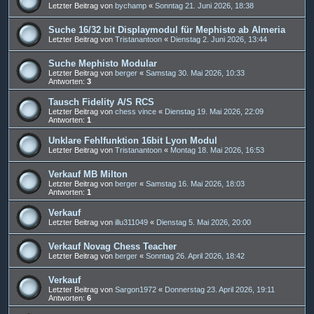
Letzter Beitrag von
bychamp
«
Sonntag 21. Juni 2026, 18:38
Suche 16/32 bit Displaymodul für Mephisto ab Almeria
Letzter Beitrag von
Tristanantoon
«
Dienstag 2. Juni 2026, 13:44
Suche Mephisto Modular
Letzter Beitrag von
berger
«
Samstag 30. Mai 2026, 10:33
Antworten:
3
Tausch Fidelity A/S RCS
Letzter Beitrag von
chess vince
«
Dienstag 19. Mai 2026, 22:09
Antworten:
1
Unklare Fehlfunktion 16bit Lyon Modul
Letzter Beitrag von
Tristanantoon
«
Montag 18. Mai 2026, 16:53
Verkauf MB Milton
Letzter Beitrag von
berger
«
Samstag 16. Mai 2026, 18:03
Antworten:
1
Verkauf
Letzter Beitrag von
illu311049
«
Dienstag 5. Mai 2026, 20:00
Verkauf Novag Chess Teacher
Letzter Beitrag von
berger
«
Sonntag 26. April 2026, 18:42
Verkauf
Letzter Beitrag von
Sargon1972
«
Donnerstag 23. April 2026, 19:11
Antworten:
6