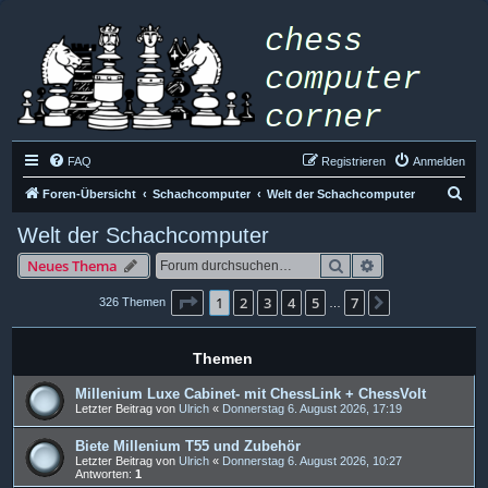
FAQ
Registrieren
Anmelden
S
Foren-Übersicht
Schachcomputer
Welt der Schachcomputer
u
Welt der Schachcomputer
c
Suche
Erweiterte Such
Neues Thema
h
e
Seite
1
von
7
1
2
3
4
5
7
Nächste
326 Themen
…
Themen
Millenium Luxe Cabinet- mit ChessLink + ChessVolt
Letzter Beitrag von
Ulrich
«
Donnerstag 6. August 2026, 17:19
Biete Millenium T55 und Zubehör
Letzter Beitrag von
Ulrich
«
Donnerstag 6. August 2026, 10:27
Antworten:
1