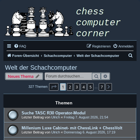
FAQ
Registrieren
Anmelden
S
Foren-Übersicht
Schachcomputer
Welt der Schachcomputer
u
Welt der Schachcomputer
c
Suche
Erweiterte Such
Neues Thema
h
e
Seite
1
von
7
1
2
3
4
5
7
Nächste
327 Themen
…
Themen
Suche TASC R30 Operator-Modul
Letzter Beitrag von
Ulrich
«
Freitag 7. August 2026, 21:54
Millenium Luxe Cabinet- mit ChessLink + ChessVolt
Letzter Beitrag von
Ulrich
«
Donnerstag 6. August 2026, 17:19