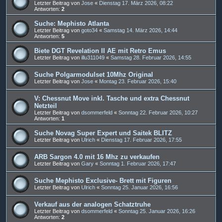
Letzter Beitrag von
Jose
«
Dienstag 17. März 2026, 08:22
Antworten:
2
Suche: Mephisto Atlanta
Letzter Beitrag von
goto34
«
Samstag 14. März 2026, 14:44
Antworten:
5
Biete DGT Revelation II AE mit Retro Emus
Letzter Beitrag von
illu311049
«
Samstag 28. Februar 2026, 14:55
Suche Polgarmodulset 10Mhz Original
Letzter Beitrag von
Jose
«
Montag 23. Februar 2026, 15:40
V: Chessnut Move inkl. Tasche und extra Chessnut
Netzteil
Letzter Beitrag von
dsommerfeld
«
Sonntag 22. Februar 2026, 10:27
Antworten:
1
Suche Novag Super Expert und Saitek BLITZ
Letzter Beitrag von
Ulrich
«
Dienstag 17. Februar 2026, 17:55
ARB Sargon 4.0 mit 16 Mhz zu verkaufen
Letzter Beitrag von
Gary
«
Sonntag 1. Februar 2026, 17:47
Suche Mephisto Exclusive- Brett mit Figuren
Letzter Beitrag von
Ulrich
«
Sonntag 25. Januar 2026, 16:56
Verkauf aus der analogen Schatztruhe
Letzter Beitrag von
dsommerfeld
«
Sonntag 25. Januar 2026, 16:26
Antworten:
2