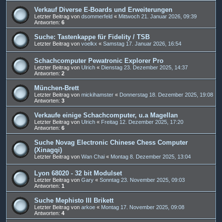
Verkauf Diverse E-Boards und Erweiterungen
Letzter Beitrag von
dsommerfeld
«
Mittwoch 21. Januar 2026, 09:39
Antworten:
6
Suche: Tastenkappe für Fidelity / TSB
Letzter Beitrag von
voelkx
«
Samstag 17. Januar 2026, 16:54
Schachcomputer Pewatronic Explorer Pro
Letzter Beitrag von
Ulrich
«
Dienstag 23. Dezember 2025, 14:37
Antworten:
2
München-Brett
Letzter Beitrag von
mickihamster
«
Donnerstag 18. Dezember 2025, 19:08
Antworten:
3
Verkaufe einige Schachcomputer, u.a Magellan
Letzter Beitrag von
Ulrich
«
Freitag 12. Dezember 2025, 17:20
Antworten:
6
Suche Novag Electronic Chinese Chess Computer
(Xinagqi)
Letzter Beitrag von
Wan Chai
«
Montag 8. Dezember 2025, 13:04
Lyon 68020 - 32 bit Modulset
Letzter Beitrag von
Gary
«
Sonntag 23. November 2025, 09:03
Antworten:
1
Suche Mephisto III Brikett
Letzter Beitrag von
arkoe
«
Montag 17. November 2025, 09:08
Antworten:
4