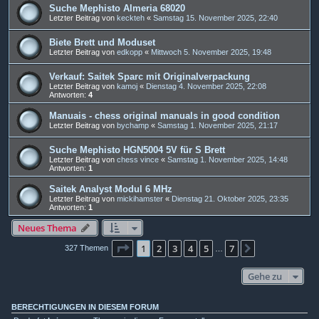
Suche Mephisto Almeria 68020
Letzter Beitrag von
keckteh
«
Samstag 15. November 2025, 22:40
Biete Brett und Moduset
Letzter Beitrag von
edkopp
«
Mittwoch 5. November 2025, 19:48
Verkauf: Saitek Sparc mit Originalverpackung
Letzter Beitrag von
kamoj
«
Dienstag 4. November 2025, 22:08
Antworten:
4
Manuais - chess original manuals in good condition
Letzter Beitrag von
bychamp
«
Samstag 1. November 2025, 21:17
Suche Mephisto HGN5004 5V für S Brett
Letzter Beitrag von
chess vince
«
Samstag 1. November 2025, 14:48
Antworten:
1
Saitek Analyst Modul 6 MHz
Letzter Beitrag von
mickihamster
«
Dienstag 21. Oktober 2025, 23:35
Antworten:
1
Neues Thema
Seite
1
von
7
1
2
3
4
5
7
Nächste
327 Themen
…
Gehe zu
BERECHTIGUNGEN IN DIESEM FORUM