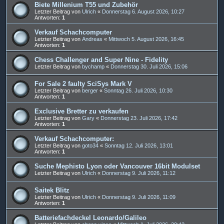
Biete Millenium T55 und Zubehör
Letzter Beitrag von
Ulrich
«
Donnerstag 6. August 2026, 10:27
Antworten:
1
Verkauf Schachcomputer
Letzter Beitrag von
Andreas
«
Mittwoch 5. August 2026, 16:45
Antworten:
1
Chess Challenger and Super Nine - Fidelity
Letzter Beitrag von
bychamp
«
Donnerstag 30. Juli 2026, 15:06
For Sale 2 faulty SciSys Mark V
Letzter Beitrag von
berger
«
Sonntag 26. Juli 2026, 10:30
Antworten:
1
Exclusive Bretter zu verkaufen
Letzter Beitrag von
Gary
«
Donnerstag 23. Juli 2026, 17:42
Antworten:
1
Verkauf Schachcomputer:
Letzter Beitrag von
goto34
«
Sonntag 12. Juli 2026, 13:01
Antworten:
1
Suche Mephisto Lyon oder Vancouver 16bit Modulset
Letzter Beitrag von
Ulrich
«
Donnerstag 9. Juli 2026, 11:12
Saitek Blitz
Letzter Beitrag von
Ulrich
«
Donnerstag 9. Juli 2026, 11:09
Antworten:
1
Batteriefachdeckel Leonardo/Galileo