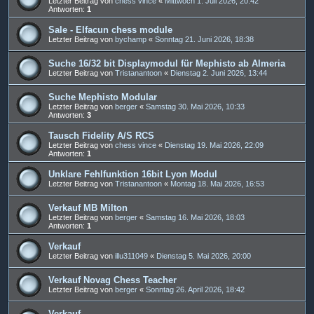
Letzter Beitrag von
chess vince
«
Mittwoch 1. Juli 2026, 20:42
Antworten:
1
Sale - Elfacun chess module
Letzter Beitrag von
bychamp
«
Sonntag 21. Juni 2026, 18:38
Suche 16/32 bit Displaymodul für Mephisto ab Almeria
Letzter Beitrag von
Tristanantoon
«
Dienstag 2. Juni 2026, 13:44
Suche Mephisto Modular
Letzter Beitrag von
berger
«
Samstag 30. Mai 2026, 10:33
Antworten:
3
Tausch Fidelity A/S RCS
Letzter Beitrag von
chess vince
«
Dienstag 19. Mai 2026, 22:09
Antworten:
1
Unklare Fehlfunktion 16bit Lyon Modul
Letzter Beitrag von
Tristanantoon
«
Montag 18. Mai 2026, 16:53
Verkauf MB Milton
Letzter Beitrag von
berger
«
Samstag 16. Mai 2026, 18:03
Antworten:
1
Verkauf
Letzter Beitrag von
illu311049
«
Dienstag 5. Mai 2026, 20:00
Verkauf Novag Chess Teacher
Letzter Beitrag von
berger
«
Sonntag 26. April 2026, 18:42
Verkauf