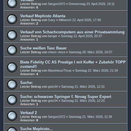
Letzter Beitrag von
Sargon1972
«
Donnerstag 23. April 2026, 19:11
Antworten:
6
Verkauf Mephisto Atlanta
Letzter Beitrag von
Gary
«
Mittwoch 22. April 2026, 17:58
Antworten:
2
Verkauf von Schachcomputern aus einer Privatsammlung
Letzter Beitrag von
berger
«
Sonntag 12. April 2026, 20:37
Antworten:
1
Suche weißen Tasc Bauer
Letzter Beitrag von
chess vince
«
Samstag 28. März 2026, 16:57
Biete Fidelity CC AS Prestige I mit Koffer + Zubehör TOPP
zustand!!
Letzter Beitrag von
MaximinusThrax
«
Sonntag 22. März 2026, 21:34
Antworten:
4
Suche:
Letzter Beitrag von
goto34
«
Samstag 21. März 2026, 12:31
Suche: schwarzen Springer f. Novag Super Expert
Letzter Beitrag von
goto34
«
Samstag 21. März 2026, 12:20
Antworten:
1
Verkauf 2
Letzter Beitrag von
Sargon1972
«
Samstag 21. März 2026, 11:39
Antworten:
8
Suche Mephisto...