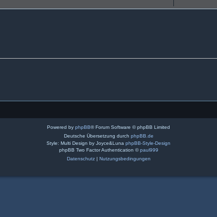
Powered by
phpBB
® Forum Software © phpBB Limited
Deutsche Übersetzung durch
phpBB.de
Style: Multi Design by Joyce&Luna
phpBB-Style-Design
phpBB Two Factor Authentication ©
paul999
Datenschutz
|
Nutzungsbedingungen