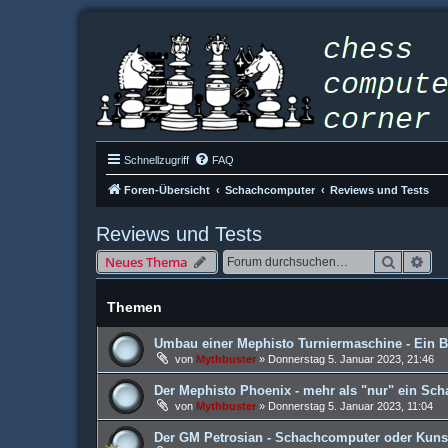
Schnellzugriff
FAQ
Foren-Übersicht
Schachcomputer
Reviews und Tests
Reviews und Tests
Suche
Erw
Neues Thema
Themen
Umbau einer Mephisto Turniermaschine - Ein B
von
Mythbuster
»
Donnerstag 5. Januar 2023, 21:46
Der Mephisto Phoenix - mehr als "nur" ein Sc
von
Mythbuster
»
Donnerstag 5. Januar 2023, 11:04
Der GM Petrosian - Schachcomputer oder Kuns