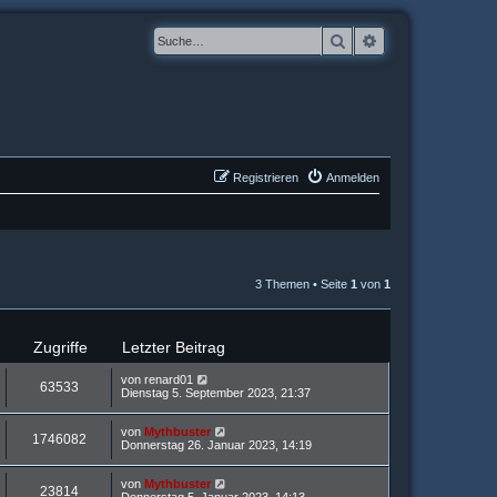
Suche
Erweiterte Suche
Registrieren
Anmelden
3 Themen • Seite
1
von
1
Zugriffe
Letzter Beitrag
von
renard01
63533
Dienstag 5. September 2023, 21:37
von
Mythbuster
1746082
Donnerstag 26. Januar 2023, 14:19
von
Mythbuster
23814