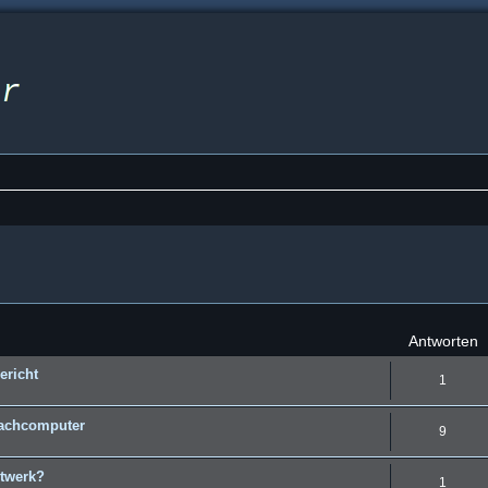
eiterte Suche
Antworten
ericht
1
hachcomputer
9
twerk?
1