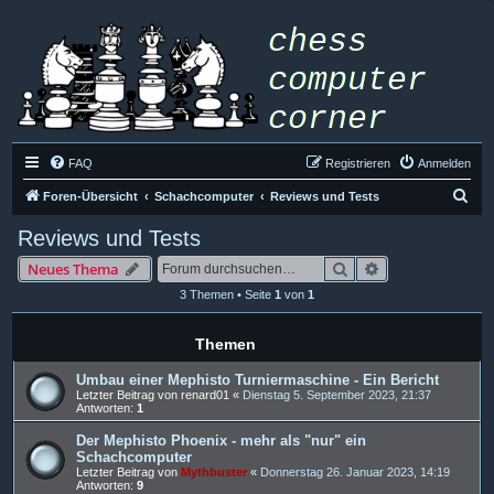
FAQ
Registrieren
Anmelden
S
Foren-Übersicht
Schachcomputer
Reviews und Tests
u
Reviews und Tests
c
Suche
Erweiterte Such
Neues Thema
h
3 Themen • Seite
1
von
1
e
Themen
Umbau einer Mephisto Turniermaschine - Ein Bericht
Letzter Beitrag von
renard01
«
Dienstag 5. September 2023, 21:37
Antworten:
1
Der Mephisto Phoenix - mehr als "nur" ein
Schachcomputer
Letzter Beitrag von
Mythbuster
«
Donnerstag 26. Januar 2023, 14:19
Antworten:
9