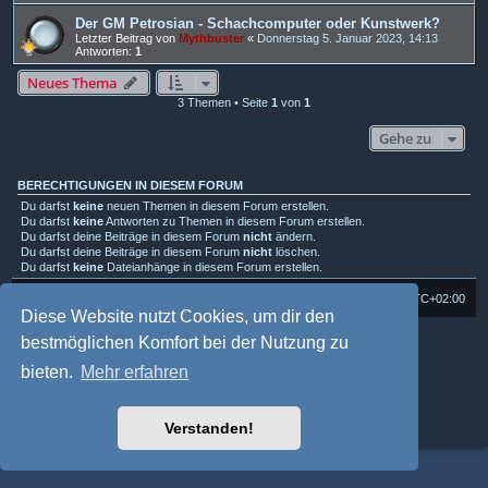
Der GM Petrosian - Schachcomputer oder Kunstwerk?
Letzter Beitrag von
Mythbuster
«
Donnerstag 5. Januar 2023, 14:13
Antworten:
1
Neues Thema
3 Themen • Seite
1
von
1
Gehe zu
BERECHTIGUNGEN IN DIESEM FORUM
Du darfst
keine
neuen Themen in diesem Forum erstellen.
Du darfst
keine
Antworten zu Themen in diesem Forum erstellen.
Du darfst deine Beiträge in diesem Forum
nicht
ändern.
Du darfst deine Beiträge in diesem Forum
nicht
löschen.
Du darfst
keine
Dateianhänge in diesem Forum erstellen.
Foren-Übersicht
Alle Cookies löschen
Alle Zeiten sind
UTC+02:00
Diese Website nutzt Cookies, um dir den
Powered by
phpBB
® Forum Software © phpBB Limited
bestmöglichen Komfort bei der Nutzung zu
Deutsche Übersetzung durch
phpBB.de
bieten.
Mehr erfahren
Style: Multi Design by Joyce&Luna
phpBB-Style-Design
phpBB Two Factor Authentication ©
paul999
Datenschutz
|
Nutzungsbedingungen
Verstanden!