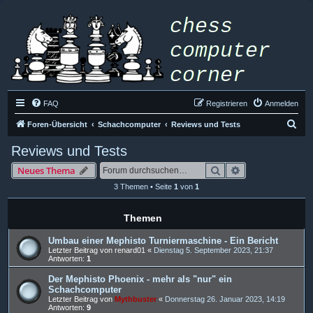
FAQ
Registrieren
Anmelden
S
Foren-Übersicht
Schachcomputer
Reviews und Tests
u
Reviews und Tests
c
Suche
Erweiterte Such
Neues Thema
h
3 Themen • Seite
1
von
1
e
Themen
Umbau einer Mephisto Turniermaschine - Ein Bericht
Letzter Beitrag von
renard01
«
Dienstag 5. September 2023, 21:37
Antworten:
1
Der Mephisto Phoenix - mehr als "nur" ein
Schachcomputer
Letzter Beitrag von
Mythbuster
«
Donnerstag 26. Januar 2023, 14:19
Antworten:
9