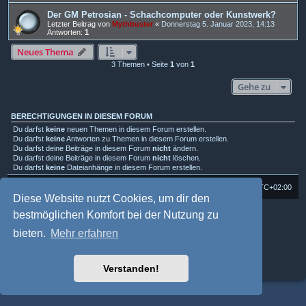
Der GM Petrosian - Schachcomputer oder Kunstwerk?
Letzter Beitrag von
Mythbuster
«
Donnerstag 5. Januar 2023, 14:13
Antworten:
1
Neues Thema
3 Themen • Seite
1
von
1
Gehe zu
BERECHTIGUNGEN IN DIESEM FORUM
Du darfst
keine
neuen Themen in diesem Forum erstellen.
Du darfst
keine
Antworten zu Themen in diesem Forum erstellen.
Du darfst deine Beiträge in diesem Forum
nicht
ändern.
Du darfst deine Beiträge in diesem Forum
nicht
löschen.
Du darfst
keine
Dateianhänge in diesem Forum erstellen.
Foren-Übersicht
Alle Cookies löschen
Alle Zeiten sind
UTC+02:00
Diese Website nutzt Cookies, um dir den
Powered by
phpBB
® Forum Software © phpBB Limited
bestmöglichen Komfort bei der Nutzung zu
Deutsche Übersetzung durch
phpBB.de
bieten.
Mehr erfahren
Style: Multi Design by Joyce&Luna
phpBB-Style-Design
phpBB Two Factor Authentication ©
paul999
Datenschutz
|
Nutzungsbedingungen
Verstanden!