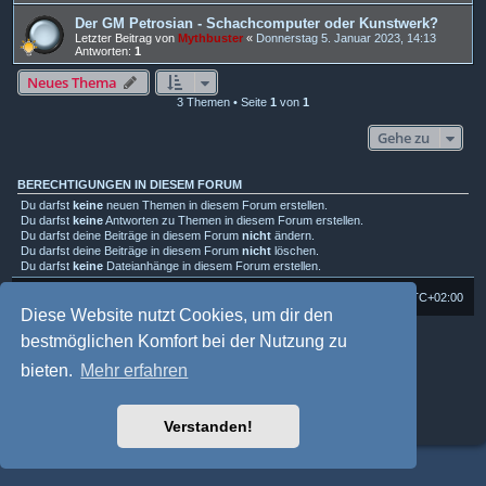
Der GM Petrosian - Schachcomputer oder Kunstwerk?
Letzter Beitrag von
Mythbuster
«
Donnerstag 5. Januar 2023, 14:13
Antworten:
1
Neues Thema
3 Themen • Seite
1
von
1
Gehe zu
BERECHTIGUNGEN IN DIESEM FORUM
Du darfst
keine
neuen Themen in diesem Forum erstellen.
Du darfst
keine
Antworten zu Themen in diesem Forum erstellen.
Du darfst deine Beiträge in diesem Forum
nicht
ändern.
Du darfst deine Beiträge in diesem Forum
nicht
löschen.
Du darfst
keine
Dateianhänge in diesem Forum erstellen.
Foren-Übersicht
Alle Cookies löschen
Alle Zeiten sind
UTC+02:00
Diese Website nutzt Cookies, um dir den
Powered by
phpBB
® Forum Software © phpBB Limited
bestmöglichen Komfort bei der Nutzung zu
Deutsche Übersetzung durch
phpBB.de
bieten.
Mehr erfahren
Style: Multi Design by Joyce&Luna
phpBB-Style-Design
phpBB Two Factor Authentication ©
paul999
Datenschutz
|
Nutzungsbedingungen
Verstanden!