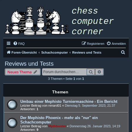
FAQ
Registrieren
Anmelden
S
Foren-Übersicht
Schachcomputer
Reviews und Tests
u
Reviews und Tests
c
Suche
Erweiterte Such
Neues Thema
h
3 Themen • Seite
1
von
1
e
Themen
Umbau einer Mephisto Turniermaschine - Ein Bericht
Letzter Beitrag von
renard01
«
Dienstag 5. September 2023, 21:37
Antworten:
1
Der Mephisto Phoenix - mehr als "nur" ein
Schachcomputer
Letzter Beitrag von
Mythbuster
«
Donnerstag 26. Januar 2023, 14:19
Antworten:
9