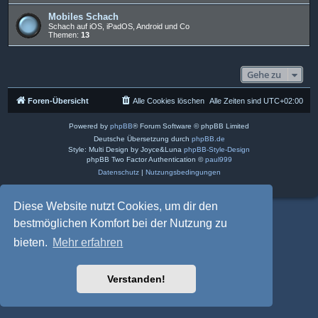
Mobiles Schach
Schach auf iOS, iPadOS, Android und Co
Themen:
13
Gehe zu
Foren-Übersicht
Alle Cookies löschen
Alle Zeiten sind
UTC+02:00
Powered by
phpBB
® Forum Software © phpBB Limited
Deutsche Übersetzung durch
phpBB.de
Style: Multi Design by Joyce&Luna
phpBB-Style-Design
phpBB Two Factor Authentication ©
paul999
Datenschutz
|
Nutzungsbedingungen
Diese Website nutzt Cookies, um dir den
bestmöglichen Komfort bei der Nutzung zu
bieten.
Mehr erfahren
Verstanden!