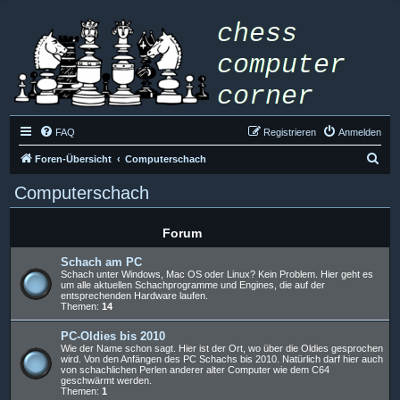
FAQ
Registrieren
Anmelden
S
Foren-Übersicht
Computerschach
u
Computerschach
c
h
Forum
e
Schach am PC
Schach unter Windows, Mac OS oder Linux? Kein Problem. Hier geht es
um alle aktuellen Schachprogramme und Engines, die auf der
entsprechenden Hardware laufen.
Themen:
14
PC-Oldies bis 2010
Wie der Name schon sagt. Hier ist der Ort, wo über die Oldies gesprochen
wird. Von den Anfängen des PC Schachs bis 2010. Natürlich darf hier auch
von schachlichen Perlen anderer alter Computer wie dem C64
geschwärmt werden.
Themen:
1