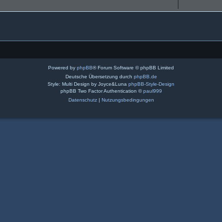
Powered by
phpBB
® Forum Software © phpBB Limited
Deutsche Übersetzung durch
phpBB.de
Style: Multi Design by Joyce&Luna
phpBB-Style-Design
phpBB Two Factor Authentication ©
paul999
Datenschutz
|
Nutzungsbedingungen