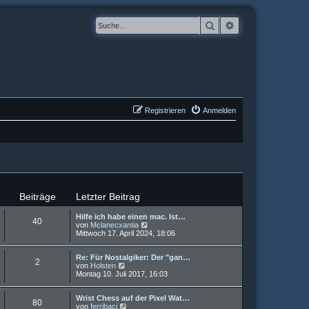
Suche
Erweiterte Suche
Registrieren
Anmelden
Beiträge
Letzter Beitrag
Hilfe ich habe einen mac. Ist…
40
N
von
Mclanecxantia
e
Mittwoch 17. April 2024, 18:06
u
e
Re: Für Nostalgiker: Der "gan…
s
2
N
von
Holsten
t
e
Montag 10. Juli 2017, 16:03
e
u
r
e
B
Wrist Chess auf der Pixel Wat…
s
e
80
N
von
ferribaci
t
i