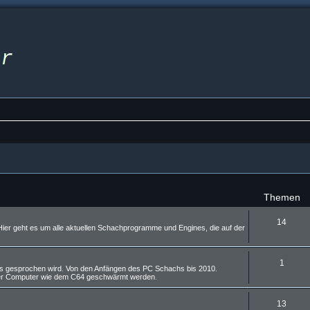
Themen
14
er geht es um alle aktuellen Schachprogramme und Engines, die auf der
1
ies gesprochen wird. Von den Anfängen des PC Schachs bis 2010.
alter Computer wie dem C64 geschwärmt werden.
13