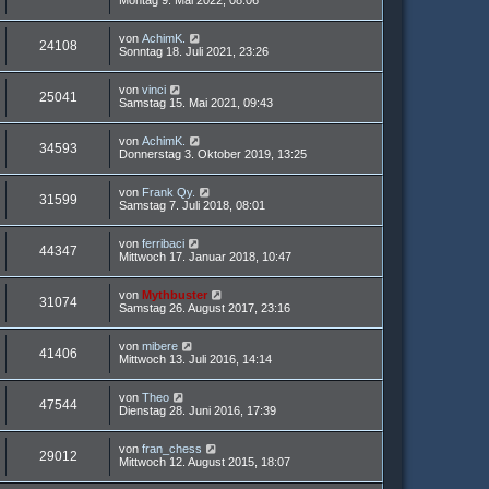
Montag 9. Mai 2022, 08:06
von
AchimK.
24108
Sonntag 18. Juli 2021, 23:26
von
vinci
25041
Samstag 15. Mai 2021, 09:43
von
AchimK.
34593
Donnerstag 3. Oktober 2019, 13:25
von
Frank Qy.
31599
Samstag 7. Juli 2018, 08:01
von
ferribaci
44347
Mittwoch 17. Januar 2018, 10:47
von
Mythbuster
31074
Samstag 26. August 2017, 23:16
von
mibere
41406
Mittwoch 13. Juli 2016, 14:14
von
Theo
47544
Dienstag 28. Juni 2016, 17:39
von
fran_chess
29012
Mittwoch 12. August 2015, 18:07