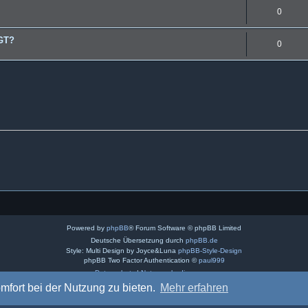
0
DGT?
0
Powered by
phpBB
® Forum Software © phpBB Limited
Deutsche Übersetzung durch
phpBB.de
Style: Multi Design by Joyce&Luna
phpBB-Style-Design
phpBB Two Factor Authentication ©
paul999
Datenschutz
|
Nutzungsbedingungen
mfort bei der Nutzung zu bieten.
Mehr erfahren