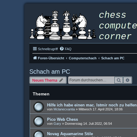
Schnellzugriff
FAQ
Foren-Übersicht
Computerschach
Schach am PC
Schach am PC
Suche
Erw
Neues Thema
Themen
Hilfe ich habe einen mac. Istmir noch zu helfen
von
Mclanecxantia
»
Mittwoch 17. April 2024, 18:06
Pico Web Chess
von
Gary
»
Donnerstag 14. Juli 2022, 06:54
Novag Aquamarine Stile