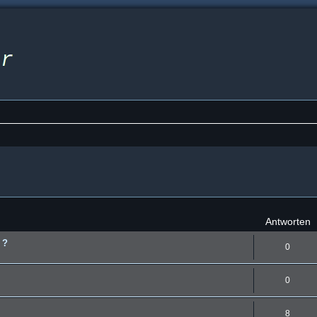
eiterte Suche
Antworten
 ?
0
0
8