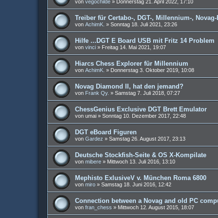
von
vegochilde
»
Donnerstag 21. April 2022, 17:10
Treiber für Certabo-, DGT-, Millennium-, Novag-
von
AchimK.
»
Sonntag 18. Juli 2021, 23:26
Hilfe ...DGT E Board USB mit Fritz 14 Problem
von
vinci
»
Freitag 14. Mai 2021, 19:07
Hiarcs Chess Explorer für Millennium
von
AchimK.
»
Donnerstag 3. Oktober 2019, 10:08
Novag Diamond II, hat den jemand?
von
Frank Qy.
»
Samstag 7. Juli 2018, 07:27
ChessGenius Exclusive DGT Brett Emulator
von
umai
»
Sonntag 10. Dezember 2017, 22:48
DGT eBoard Figuren
von
Gardez
»
Samstag 26. August 2017, 23:13
Deutsche Stockfish-Seite & OS X-Kompilate
von
mibere
»
Mittwoch 13. Juli 2016, 13:10
Mephisto ExlusiveV v. München Roma 6800
von
miro
»
Samstag 18. Juni 2016, 12:42
Connection between a Novag and old PC comp
von
fran_chess
»
Mittwoch 12. August 2015, 18:07