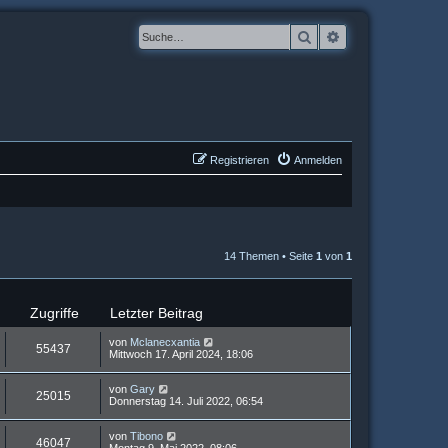
Suche
Erweiterte Suche
Registrieren
Anmelden
14 Themen • Seite
1
von
1
Zugriffe
Letzter Beitrag
von
Mclanecxantia
55437
Mittwoch 17. April 2024, 18:06
von
Gary
25015
Donnerstag 14. Juli 2022, 06:54
von
Tibono
46047