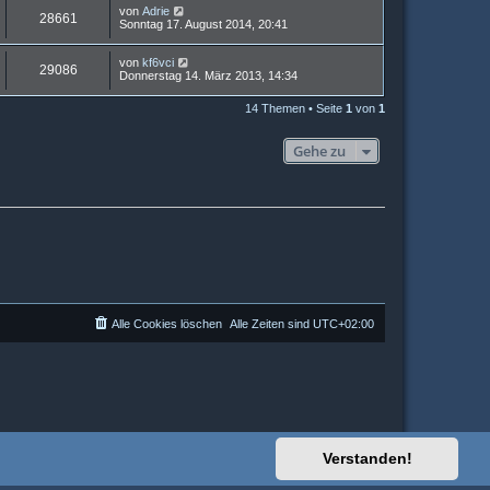
von
Adrie
28661
Sonntag 17. August 2014, 20:41
von
kf6vci
29086
Donnerstag 14. März 2013, 14:34
14 Themen • Seite
1
von
1
Gehe zu
Alle Cookies löschen
Alle Zeiten sind
UTC+02:00
Verstanden!