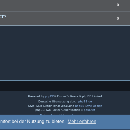
0
DGT?
0
Powered by
phpBB
® Forum Software © phpBB Limited
Deutsche Übersetzung durch
phpBB.de
Style: Multi Design by Joyce&Luna
phpBB-Style-Design
phpBB Two Factor Authentication ©
paul999
Datenschutz
|
Nutzungsbedingungen
mfort bei der Nutzung zu bieten.
Mehr erfahren