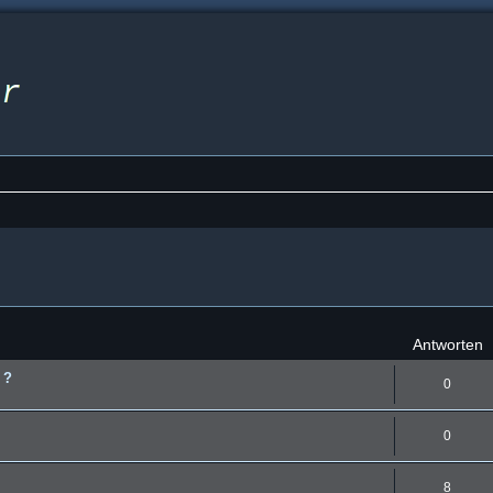
eiterte Suche
Antworten
 ?
0
0
8