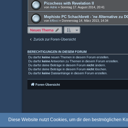
Picochess with Revelation II
von
Adrie
»
Sonntag 17. August 2014, 20:41
Mephisto PC Schachbrett - 'ne Alternative zu 
von
kf6vci
»
Donnerstag 14. März 2013, 14:34
Neues Thema
Zurück zur Foren-Übersicht
BERECHTIGUNGEN IN DIESEM FORUM
Du darfst
keine
neuen Themen in diesem Forum erstellen.
Du darfst
keine
Antworten zu Themen in diesem Forum erstellen.
Du darfst deine Beiträge in diesem Forum
nicht
ändern.
Du darfst deine Beiträge in diesem Forum
nicht
löschen.
Du darfst
keine
Dateianhänge in diesem Forum erstellen.
Foren-Übersicht
Diese Website nutzt Cookies, um dir den bestmöglichen Ko