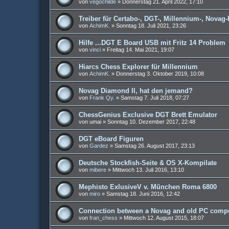
von
vegochilde
»
Donnerstag 21. April 2022, 17:10
Treiber für Certabo-, DGT-, Millennium-, Novag-
von
AchimK.
»
Sonntag 18. Juli 2021, 23:26
Hilfe ...DGT E Board USB mit Fritz 14 Problem
von
vinci
»
Freitag 14. Mai 2021, 19:07
Hiarcs Chess Explorer für Millennium
von
AchimK.
»
Donnerstag 3. Oktober 2019, 10:08
Novag Diamond II, hat den jemand?
von
Frank Qy.
»
Samstag 7. Juli 2018, 07:27
ChessGenius Exclusive DGT Brett Emulator
von
umai
»
Sonntag 10. Dezember 2017, 22:48
DGT eBoard Figuren
von
Gardez
»
Samstag 26. August 2017, 23:13
Deutsche Stockfish-Seite & OS X-Kompilate
von
mibere
»
Mittwoch 13. Juli 2016, 13:10
Mephisto ExlusiveV v. München Roma 6800
von
miro
»
Samstag 18. Juni 2016, 12:42
Connection between a Novag and old PC comp
von
fran_chess
»
Mittwoch 12. August 2015, 18:07