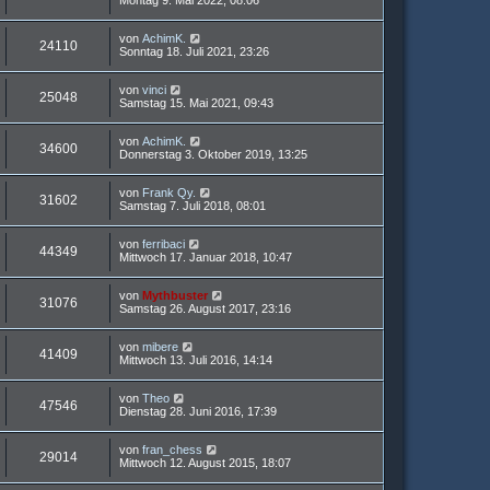
Montag 9. Mai 2022, 08:06
von
AchimK.
24110
Sonntag 18. Juli 2021, 23:26
von
vinci
25048
Samstag 15. Mai 2021, 09:43
von
AchimK.
34600
Donnerstag 3. Oktober 2019, 13:25
von
Frank Qy.
31602
Samstag 7. Juli 2018, 08:01
von
ferribaci
44349
Mittwoch 17. Januar 2018, 10:47
von
Mythbuster
31076
Samstag 26. August 2017, 23:16
von
mibere
41409
Mittwoch 13. Juli 2016, 14:14
von
Theo
47546
Dienstag 28. Juni 2016, 17:39
von
fran_chess
29014
Mittwoch 12. August 2015, 18:07