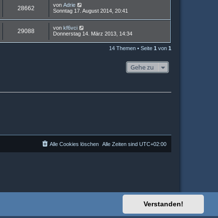
von
Adrie
28662
Sonntag 17. August 2014, 20:41
von
kf6vci
29088
Donnerstag 14. März 2013, 14:34
14 Themen • Seite
1
von
1
Gehe zu
Alle Cookies löschen
Alle Zeiten sind
UTC+02:00
Verstanden!