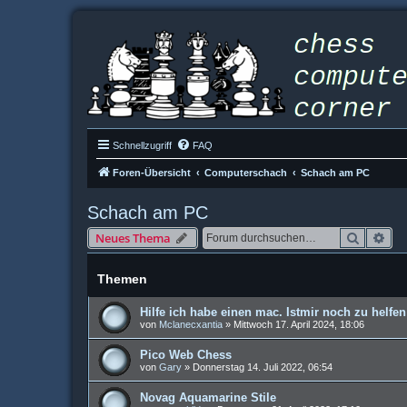
Schnellzugriff
FAQ
Foren-Übersicht
Computerschach
Schach am PC
Schach am PC
Suche
Erw
Neues Thema
Themen
Hilfe ich habe einen mac. Istmir noch zu helfen
von
Mclanecxantia
»
Mittwoch 17. April 2024, 18:06
Pico Web Chess
von
Gary
»
Donnerstag 14. Juli 2022, 06:54
Novag Aquamarine Stile