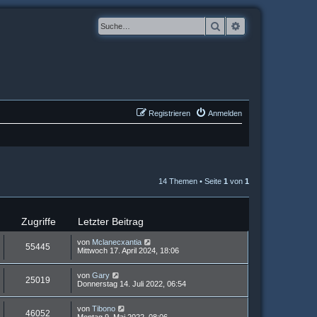
Suche
Erweiterte Suche
Registrieren
Anmelden
14 Themen • Seite
1
von
1
Zugriffe
Letzter Beitrag
von
Mclanecxantia
55445
Mittwoch 17. April 2024, 18:06
von
Gary
25019
Donnerstag 14. Juli 2022, 06:54
von
Tibono
46052