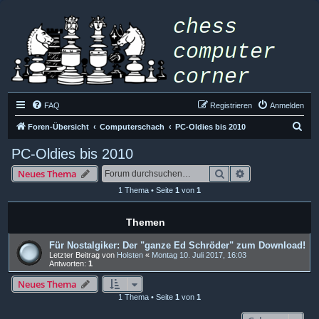
FAQ
Registrieren
Anmelden
S
Foren-Übersicht
Computerschach
PC-Oldies bis 2010
u
PC-Oldies bis 2010
c
Suche
Erweiterte Such
Neues Thema
h
1 Thema • Seite
1
von
1
e
Themen
Für Nostalgiker: Der "ganze Ed Schröder" zum Download!
Letzter Beitrag von
Holsten
«
Montag 10. Juli 2017, 16:03
Antworten:
1
Neues Thema
1 Thema • Seite
1
von
1