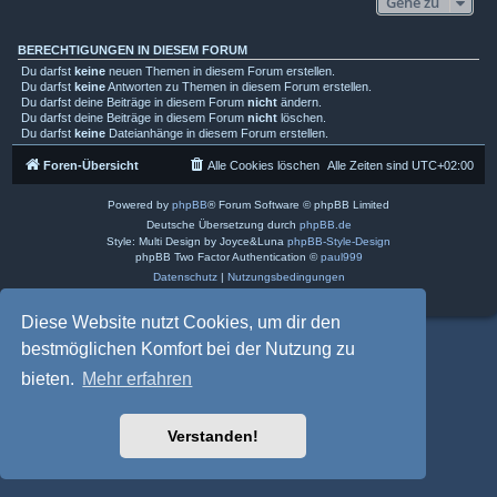
Gehe zu
BERECHTIGUNGEN IN DIESEM FORUM
Du darfst
keine
neuen Themen in diesem Forum erstellen.
Du darfst
keine
Antworten zu Themen in diesem Forum erstellen.
Du darfst deine Beiträge in diesem Forum
nicht
ändern.
Du darfst deine Beiträge in diesem Forum
nicht
löschen.
Du darfst
keine
Dateianhänge in diesem Forum erstellen.
Foren-Übersicht
Alle Cookies löschen
Alle Zeiten sind
UTC+02:00
Powered by
phpBB
® Forum Software © phpBB Limited
Deutsche Übersetzung durch
phpBB.de
Style: Multi Design by Joyce&Luna
phpBB-Style-Design
phpBB Two Factor Authentication ©
paul999
Datenschutz
|
Nutzungsbedingungen
Diese Website nutzt Cookies, um dir den
bestmöglichen Komfort bei der Nutzung zu
bieten.
Mehr erfahren
Verstanden!