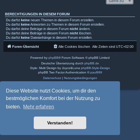
Gehe zu
BERECHTIGUNGEN IN DIESEM FORUM
Du darfst
keine
neuen Themen in diesem Forum erstellen.
Du darfst
keine
Antworten zu Themen in diesem Forum erstellen.
Du darfst deine Beiträge in diesem Forum
nicht
ändern.
Du darfst deine Beiträge in diesem Forum
nicht
löschen.
Du darfst
keine
Dateianhänge in diesem Forum erstellen.
Foren-Übersicht
Alle Cookies löschen
Alle Zeiten sind
UTC+02:00
Powered by
phpBB
® Forum Software © phpBB Limited
Deutsche Übersetzung durch
phpBB.de
Style: Multi Design by Joyce&Luna
phpBB-Style-Design
phpBB Two Factor Authentication ©
paul999
Datenschutz
|
Nutzungsbedingungen
Diese Website nutzt Cookies, um dir den
bestmöglichen Komfort bei der Nutzung zu
bieten.
Mehr erfahren
Verstanden!