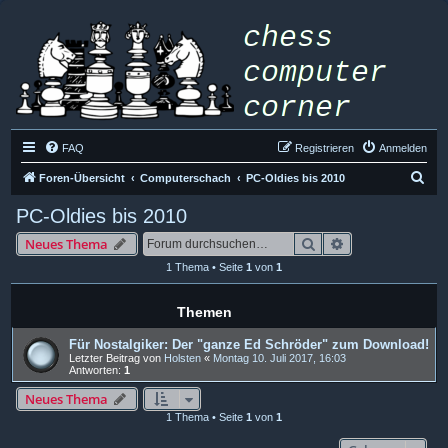
FAQ
Registrieren
Anmelden
S
Foren-Übersicht
Computerschach
PC-Oldies bis 2010
u
PC-Oldies bis 2010
c
Suche
Erweiterte Such
Neues Thema
h
1 Thema • Seite
1
von
1
e
Themen
Für Nostalgiker: Der "ganze Ed Schröder" zum Download!
Letzter Beitrag von
Holsten
«
Montag 10. Juli 2017, 16:03
Antworten:
1
Neues Thema
1 Thema • Seite
1
von
1