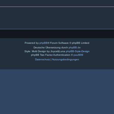
Powered by
phpBB
® Forum Software © phpBB Limited
Deutsche Übersetzung durch
phpBB.de
Style: Multi Design by Joyce&Luna
phpBB-Style-Design
phpBB Two Factor Authentication ©
paul999
Datenschutz
|
Nutzungsbedingungen