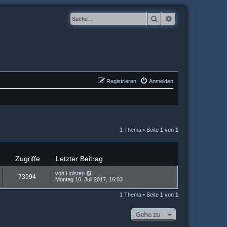
Suche
Erweiterte Suche
Registrieren
Anmelden
1 Thema • Seite
1
von
1
Zugriffe
Letzter Beitrag
von
Holsten
73994
Montag 10. Juli 2017, 16:03
1 Thema • Seite
1
von
1
Gehe zu