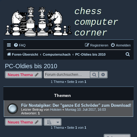
FAQ
Registrieren
Anmelden
S
Foren-Übersicht
Computerschach
PC-Oldies bis 2010
u
PC-Oldies bis 2010
c
Suche
Erweiterte Such
Neues Thema
h
1 Thema • Seite
1
von
1
e
Themen
Für Nostalgiker: Der "ganze Ed Schröder" zum Download!
Letzter Beitrag von
Holsten
«
Montag 10. Juli 2017, 16:03
Antworten:
1
Neues Thema
1 Thema • Seite
1
von
1