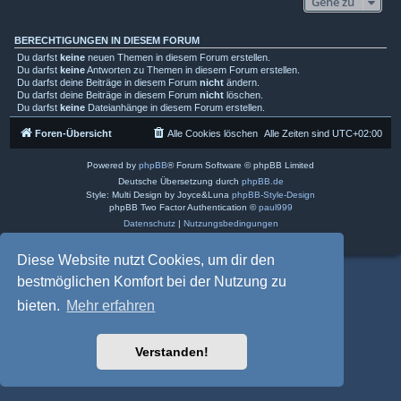
Gehe zu
BERECHTIGUNGEN IN DIESEM FORUM
Du darfst
keine
neuen Themen in diesem Forum erstellen.
Du darfst
keine
Antworten zu Themen in diesem Forum erstellen.
Du darfst deine Beiträge in diesem Forum
nicht
ändern.
Du darfst deine Beiträge in diesem Forum
nicht
löschen.
Du darfst
keine
Dateianhänge in diesem Forum erstellen.
Foren-Übersicht
Alle Cookies löschen
Alle Zeiten sind
UTC+02:00
Powered by
phpBB
® Forum Software © phpBB Limited
Deutsche Übersetzung durch
phpBB.de
Style: Multi Design by Joyce&Luna
phpBB-Style-Design
phpBB Two Factor Authentication ©
paul999
Datenschutz
|
Nutzungsbedingungen
Diese Website nutzt Cookies, um dir den
bestmöglichen Komfort bei der Nutzung zu
bieten.
Mehr erfahren
Verstanden!