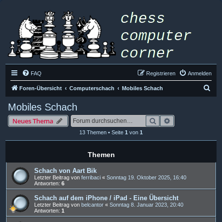
FAQ
Registrieren
Anmelden
S
Foren-Übersicht
Computerschach
Mobiles Schach
u
Mobiles Schach
c
Suche
Erweiterte Such
Neues Thema
h
13 Themen • Seite
1
von
1
e
Themen
Schach von Aart Bik
Letzter Beitrag von
ferribaci
«
Sonntag 19. Oktober 2025, 16:40
Antworten:
6
Schach auf dem iPhone / iPad - Eine Übersicht
Letzter Beitrag von
belcantor
«
Sonntag 8. Januar 2023, 20:40
Antworten:
1