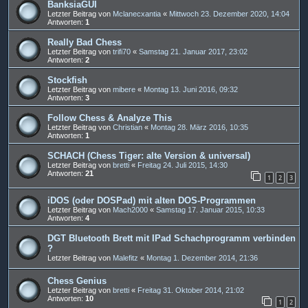
BanksiaGUI
Letzter Beitrag von
Mclanecxantia
«
Mittwoch 23. Dezember 2020, 14:04
Antworten:
1
Really Bad Chess
Letzter Beitrag von
trifi70
«
Samstag 21. Januar 2017, 23:02
Antworten:
2
Stockfish
Letzter Beitrag von
mibere
«
Montag 13. Juni 2016, 09:32
Antworten:
3
Follow Chess & Analyze This
Letzter Beitrag von
Christian
«
Montag 28. März 2016, 10:35
Antworten:
1
SCHACH (Chess Tiger: alte Version & universal)
Letzter Beitrag von
bretti
«
Freitag 24. Juli 2015, 14:30
Antworten:
21
1
2
3
iDOS (oder DOSPad) mit alten DOS-Programmen
Letzter Beitrag von
Mach2000
«
Samstag 17. Januar 2015, 10:33
Antworten:
4
DGT Bluetooth Brett mit IPad Schachprogramm verbinden
?
Letzter Beitrag von
Malefitz
«
Montag 1. Dezember 2014, 21:36
Chess Genius
Letzter Beitrag von
bretti
«
Freitag 31. Oktober 2014, 21:02
Antworten:
10
1
2