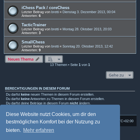
iChess Pack / coreChess
Letzter Beitrag von
bretti
«
Dienstag 3. Dezember 2013, 00:04
Antworten:
6
TacticTrainer
Letzter Beitrag von
bretti
«
Montag 28. Oktober 2013, 20:03
Antworten:
3
SmallChess
Letzter Beitrag von
bretti
«
Sonntag 20. Oktober 2013, 12:42
Antworten:
9
Neues Thema
13 Themen • Seite
1
von
1
Gehe zu
BERECHTIGUNGEN IN DIESEM FORUM
Du darfst
keine
neuen Themen in diesem Forum erstellen.
Du darfst
keine
Antworten zu Themen in diesem Forum erstellen.
Du darfst deine Beiträge in diesem Forum
nicht
ändern.
Du darfst deine Beiträge in diesem Forum
nicht
löschen.
Du darfst
keine
Dateianhänge in diesem Forum erstellen.
Diese Website nutzt Cookies, um dir den
Foren-Übersicht
Alle Cookies löschen
Alle Zeiten sind
UTC+02:00
bestmöglichen Komfort bei der Nutzung zu
bieten.
Mehr erfahren
Powered by
phpBB
® Forum Software © phpBB Limited
Deutsche Übersetzung durch
phpBB.de