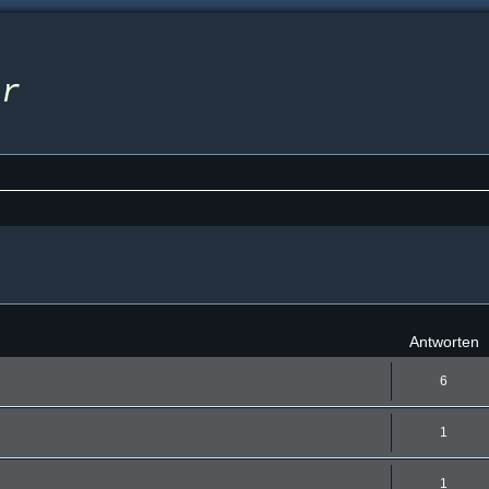
eiterte Suche
Antworten
6
1
1