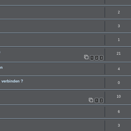
2
3
1
)
21
1
2
3
en
4
 verbinden ?
0
10
1
2
6
3