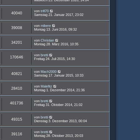
Mittwoch 23. Dezember 2020, 14:04
von
trifi70
40040
Samstag 21. Januar 2017, 23:02
von
mibere
39008
Montag 13. Juni 2016, 09:32
von
Christian
34201
Montag 28. März 2016, 10:35
von
bretti
170646
Freitag 24. Juli 2015, 14:30
von
Mach2000
40821
Samstag 17. Januar 2015, 10:33
von
Malefitz
28410
Montag 1. Dezember 2014, 21:36
von
bretti
401736
Freitag 31. Oktober 2014, 21:02
von
bretti
49315
Dienstag 3. Dezember 2013, 00:04
von
bretti
39116
Montag 28. Oktober 2013, 20:03