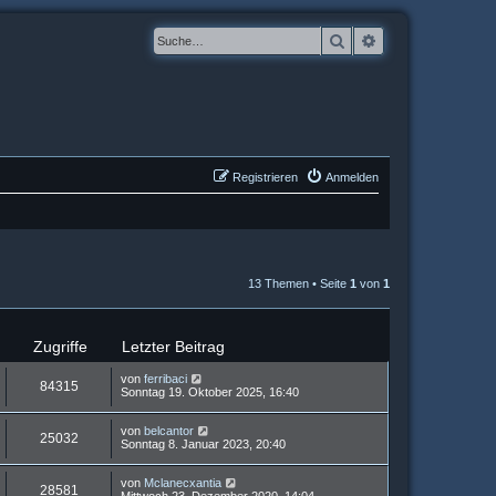
Suche
Erweiterte Suche
Registrieren
Anmelden
13 Themen • Seite
1
von
1
Zugriffe
Letzter Beitrag
von
ferribaci
84315
Sonntag 19. Oktober 2025, 16:40
von
belcantor
25032
Sonntag 8. Januar 2023, 20:40
von
Mclanecxantia
28581