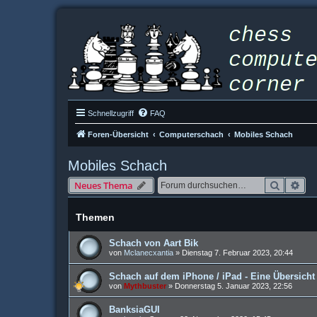
Schnellzugriff
FAQ
Foren-Übersicht
Computerschach
Mobiles Schach
Mobiles Schach
Suche
Erw
Neues Thema
Themen
Schach von Aart Bik
von
Mclanecxantia
»
Dienstag 7. Februar 2023, 20:44
Schach auf dem iPhone / iPad - Eine Übersicht
von
Mythbuster
»
Donnerstag 5. Januar 2023, 22:56
BanksiaGUI