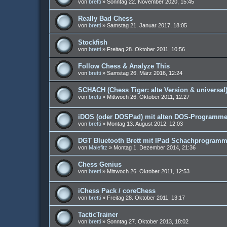
von
bretti
»
Sonntag 22. November 2020, 15:45
Really Bad Chess
von
bretti
»
Samstag 21. Januar 2017, 18:05
Stockfish
von
bretti
»
Freitag 28. Oktober 2011, 10:56
Follow Chess & Analyze This
von
bretti
»
Samstag 26. März 2016, 12:24
SCHACH (Chess Tiger: alte Version & universal
von
bretti
»
Mittwoch 26. Oktober 2011, 12:27
iDOS (oder DOSPad) mit alten DOS-Programm
von
bretti
»
Montag 13. August 2012, 12:03
DGT Bluetooth Brett mit IPad Schachprogramm
von
Malefitz
»
Montag 1. Dezember 2014, 21:36
Chess Genius
von
bretti
»
Mittwoch 26. Oktober 2011, 12:53
iChess Pack / coreChess
von
bretti
»
Freitag 28. Oktober 2011, 13:17
TacticTrainer
von
bretti
»
Sonntag 27. Oktober 2013, 18:02