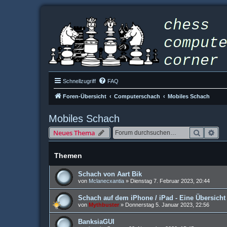
Schnellzugriff
FAQ
Foren-Übersicht
Computerschach
Mobiles Schach
Mobiles Schach
Suche
Erw
Neues Thema
Themen
Schach von Aart Bik
von
Mclanecxantia
»
Dienstag 7. Februar 2023, 20:44
Schach auf dem iPhone / iPad - Eine Übersicht
von
Mythbuster
»
Donnerstag 5. Januar 2023, 22:56
BanksiaGUI