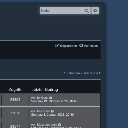
Suche
Erweiterte Suche
Registrieren
Anmelden
13 Themen • Seite
1
von
1
Zugriffe
Letzter Beitrag
von
ferribaci
84302
Sonntag 19. Oktober 2025, 16:40
von
belcantor
25028
Sonntag 8. Januar 2023, 20:40
von
Mclanecxantia
28577