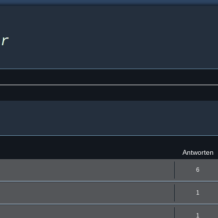
eiterte Suche
Antworten
6
1
1