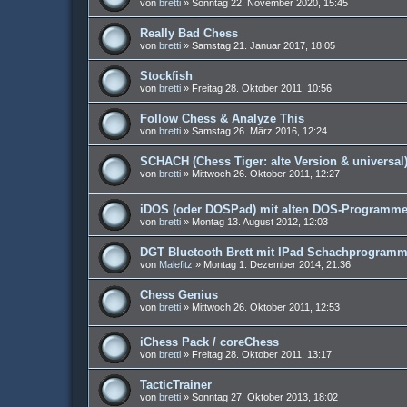
von
bretti
»
Sonntag 22. November 2020, 15:45
Really Bad Chess
von
bretti
»
Samstag 21. Januar 2017, 18:05
Stockfish
von
bretti
»
Freitag 28. Oktober 2011, 10:56
Follow Chess & Analyze This
von
bretti
»
Samstag 26. März 2016, 12:24
SCHACH (Chess Tiger: alte Version & universal
von
bretti
»
Mittwoch 26. Oktober 2011, 12:27
iDOS (oder DOSPad) mit alten DOS-Programm
von
bretti
»
Montag 13. August 2012, 12:03
DGT Bluetooth Brett mit IPad Schachprogramm
von
Malefitz
»
Montag 1. Dezember 2014, 21:36
Chess Genius
von
bretti
»
Mittwoch 26. Oktober 2011, 12:53
iChess Pack / coreChess
von
bretti
»
Freitag 28. Oktober 2011, 13:17
TacticTrainer
von
bretti
»
Sonntag 27. Oktober 2013, 18:02