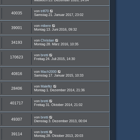
Mittwoch 23. Dezember 2020, 14:04
von
trifi70
40035
Samstag 21. Januar 2017, 23:02
von
mibere
39001
Montag 13. Juni 2016, 09:32
von
Christian
34193
Montag 28. März 2016, 10:35
von
bretti
170623
Freitag 24. Juli 2015, 14:30
von
Mach2000
40816
Samstag 17. Januar 2015, 10:33
von
Malefitz
28406
Montag 1. Dezember 2014, 21:36
von
bretti
401717
Freitag 31. Oktober 2014, 21:02
von
bretti
49307
Dienstag 3. Dezember 2013, 00:04
von
bretti
39114
Montag 28. Oktober 2013, 20:03