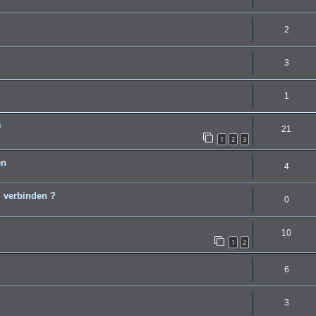
2
3
1
)
21
1
2
3
en
4
 verbinden ?
0
10
1
2
6
3