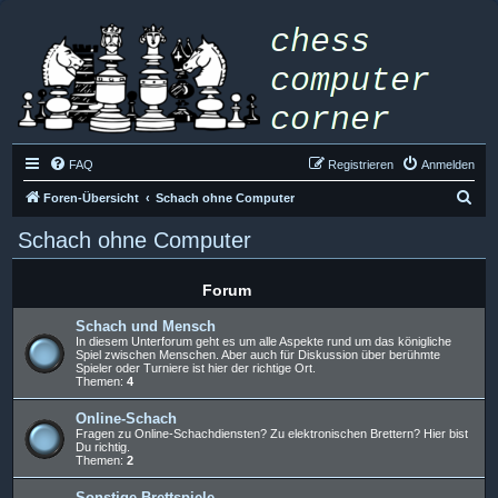
FAQ
Registrieren
Anmelden
S
Foren-Übersicht
Schach ohne Computer
u
Schach ohne Computer
c
h
Forum
e
Schach und Mensch
In diesem Unterforum geht es um alle Aspekte rund um das königliche
Spiel zwischen Menschen. Aber auch für Diskussion über berühmte
Spieler oder Turniere ist hier der richtige Ort.
Themen:
4
Online-Schach
Fragen zu Online-Schachdiensten? Zu elektronischen Brettern? Hier bist
Du richtig.
Themen:
2
Sonstige Brettspiele