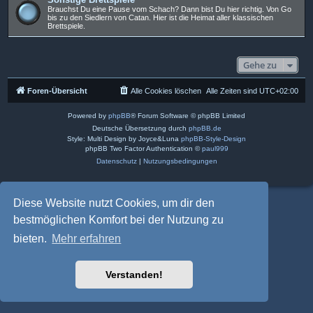
Brauchst Du eine Pause vom Schach? Dann bist Du hier richtig. Von Go
bis zu den Siedlern von Catan. Hier ist die Heimat aller klassischen
Brettspiele.
Gehe zu
Foren-Übersicht
Alle Cookies löschen
Alle Zeiten sind
UTC+02:00
Powered by
phpBB
® Forum Software © phpBB Limited
Deutsche Übersetzung durch
phpBB.de
Style: Multi Design by Joyce&Luna
phpBB-Style-Design
phpBB Two Factor Authentication ©
paul999
Datenschutz
|
Nutzungsbedingungen
Diese Website nutzt Cookies, um dir den
bestmöglichen Komfort bei der Nutzung zu
bieten.
Mehr erfahren
Verstanden!