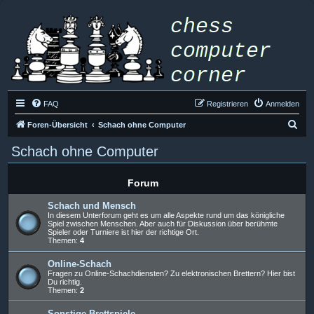
FAQ
Registrieren
Anmelden
S
Foren-Übersicht
Schach ohne Computer
u
Schach ohne Computer
c
h
Forum
e
Schach und Mensch
In diesem Unterforum geht es um alle Aspekte rund um das königliche
Spiel zwischen Menschen. Aber auch für Diskussion über berühmte
Spieler oder Turniere ist hier der richtige Ort.
Themen:
4
Online-Schach
Fragen zu Online-Schachdiensten? Zu elektronischen Brettern? Hier bist
Du richtig.
Themen:
2
Sonstige Brettspiele