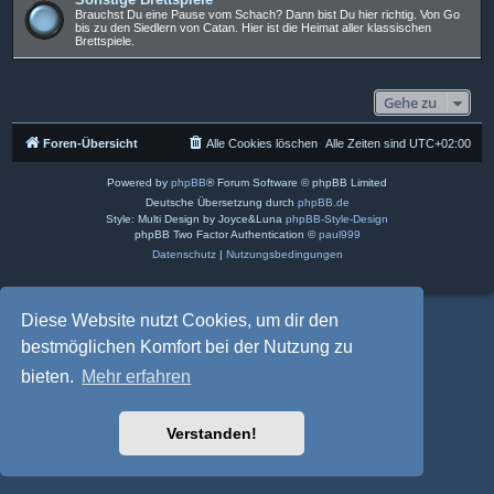
Brauchst Du eine Pause vom Schach? Dann bist Du hier richtig. Von Go
bis zu den Siedlern von Catan. Hier ist die Heimat aller klassischen
Brettspiele.
Gehe zu
Foren-Übersicht
Alle Cookies löschen
Alle Zeiten sind
UTC+02:00
Powered by
phpBB
® Forum Software © phpBB Limited
Deutsche Übersetzung durch
phpBB.de
Style: Multi Design by Joyce&Luna
phpBB-Style-Design
phpBB Two Factor Authentication ©
paul999
Datenschutz
|
Nutzungsbedingungen
Diese Website nutzt Cookies, um dir den
bestmöglichen Komfort bei der Nutzung zu
bieten.
Mehr erfahren
Verstanden!