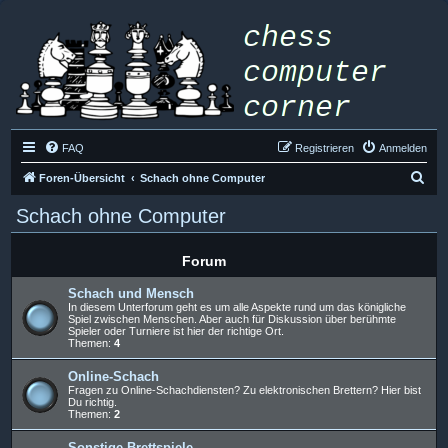
FAQ
Registrieren
Anmelden
S
Foren-Übersicht
Schach ohne Computer
u
Schach ohne Computer
c
h
Forum
e
Schach und Mensch
In diesem Unterforum geht es um alle Aspekte rund um das königliche
Spiel zwischen Menschen. Aber auch für Diskussion über berühmte
Spieler oder Turniere ist hier der richtige Ort.
Themen:
4
Online-Schach
Fragen zu Online-Schachdiensten? Zu elektronischen Brettern? Hier bist
Du richtig.
Themen:
2
Sonstige Brettspiele