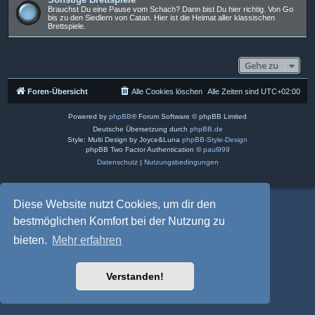
Brauchst Du eine Pause vom Schach? Dann bist Du hier richtig. Von Go
bis zu den Siedlern von Catan. Hier ist die Heimat aller klassischen
Brettspiele.
Gehe zu
Foren-Übersicht
Alle Cookies löschen
Alle Zeiten sind
UTC+02:00
Powered by
phpBB
® Forum Software © phpBB Limited
Deutsche Übersetzung durch
phpBB.de
Style: Multi Design by Joyce&Luna
phpBB-Style-Design
phpBB Two Factor Authentication ©
paul999
Datenschutz
|
Nutzungsbedingungen
Diese Website nutzt Cookies, um dir den
bestmöglichen Komfort bei der Nutzung zu
bieten.
Mehr erfahren
Verstanden!