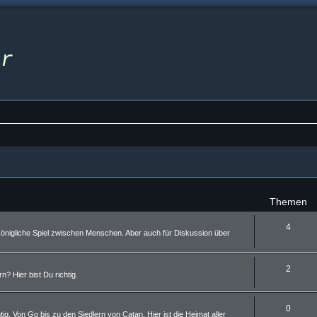
Themen
4
önigliche Spiel zwischen Menschen. Aber auch für Diskussion über
2
? Hier bist Du richtig.
0
. Von Go bis zu den Siedlern von Catan. Hier ist die Heimat aller