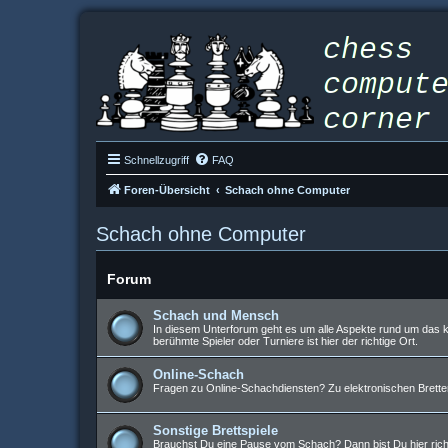
Schnellzugriff
FAQ
Foren-Übersicht
Schach ohne Computer
Schach ohne Computer
Forum
Schach und Mensch
In diesem Unterforum geht es um alle Aspekte rund um das k
berühmte Spieler oder Turniere ist hier der richtige Ort.
Online-Schach
Fragen zu Online-Schachdiensten? Zu elektronischen Brettern
Sonstige Brettspiele
Brauchst Du eine Pause vom Schach? Dann bist Du hier richtig