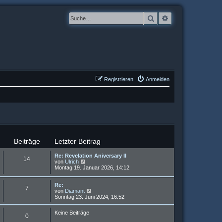
Suche
Erweiterte Suche
Registrieren
Anmelden
Beiträge
Letzter Beitrag
Re: Revelation Aniversary II
14
N
von
Ulrich
e
Montag 19. Januar 2026, 14:12
u
e
Re:
s
7
N
von
Diamant
t
e
Sonntag 23. Juni 2024, 16:52
e
u
r
e
B
Keine Beiträge
s
e
0
t
i