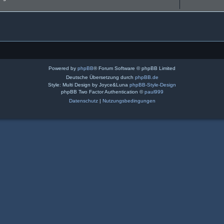
Powered by
phpBB
® Forum Software © phpBB Limited
Deutsche Übersetzung durch
phpBB.de
Style: Multi Design by Joyce&Luna
phpBB-Style-Design
phpBB Two Factor Authentication ©
paul999
Datenschutz
|
Nutzungsbedingungen