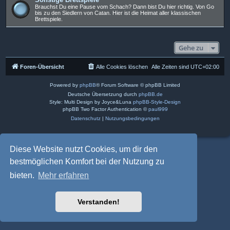
Brauchst Du eine Pause vom Schach? Dann bist Du hier richtig. Von Go
bis zu den Siedlern von Catan. Hier ist die Heimat aller klassischen
Brettspiele.
Gehe zu
Foren-Übersicht
Alle Cookies löschen
Alle Zeiten sind
UTC+02:00
Powered by
phpBB
® Forum Software © phpBB Limited
Deutsche Übersetzung durch
phpBB.de
Style: Multi Design by Joyce&Luna
phpBB-Style-Design
phpBB Two Factor Authentication ©
paul999
Datenschutz
|
Nutzungsbedingungen
Diese Website nutzt Cookies, um dir den
bestmöglichen Komfort bei der Nutzung zu
bieten.
Mehr erfahren
Verstanden!