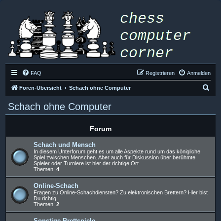
FAQ
Registrieren
Anmelden
S
Foren-Übersicht
Schach ohne Computer
u
Schach ohne Computer
c
h
Forum
e
Schach und Mensch
In diesem Unterforum geht es um alle Aspekte rund um das königliche
Spiel zwischen Menschen. Aber auch für Diskussion über berühmte
Spieler oder Turniere ist hier der richtige Ort.
Themen:
4
Online-Schach
Fragen zu Online-Schachdiensten? Zu elektronischen Brettern? Hier bist
Du richtig.
Themen:
2
Sonstige Brettspiele