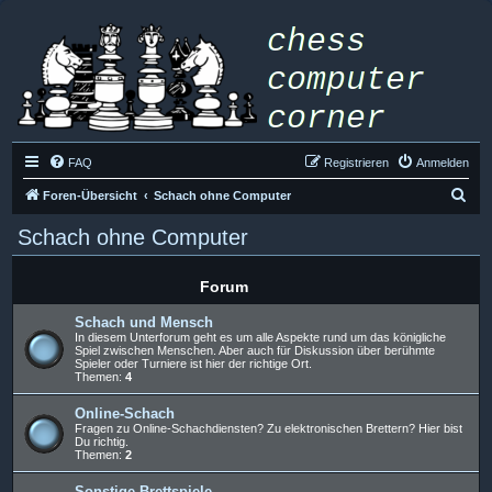
FAQ
Registrieren
Anmelden
S
Foren-Übersicht
Schach ohne Computer
u
Schach ohne Computer
c
h
Forum
e
Schach und Mensch
In diesem Unterforum geht es um alle Aspekte rund um das königliche
Spiel zwischen Menschen. Aber auch für Diskussion über berühmte
Spieler oder Turniere ist hier der richtige Ort.
Themen:
4
Online-Schach
Fragen zu Online-Schachdiensten? Zu elektronischen Brettern? Hier bist
Du richtig.
Themen:
2
Sonstige Brettspiele