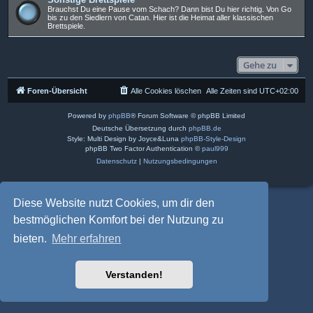
Brauchst Du eine Pause vom Schach? Dann bist Du hier richtig. Von Go
bis zu den Siedlern von Catan. Hier ist die Heimat aller klassischen
Brettspiele.
Gehe zu
Foren-Übersicht
Alle Cookies löschen
Alle Zeiten sind
UTC+02:00
Powered by
phpBB
® Forum Software © phpBB Limited
Deutsche Übersetzung durch
phpBB.de
Style: Multi Design by Joyce&Luna
phpBB-Style-Design
phpBB Two Factor Authentication ©
paul999
Datenschutz
|
Nutzungsbedingungen
Diese Website nutzt Cookies, um dir den
bestmöglichen Komfort bei der Nutzung zu
bieten.
Mehr erfahren
Verstanden!