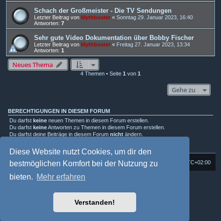
Schach der Großmeister - Die TV Sendungen
Letzter Beitrag von
Mythbuster
«
Sonntag 29. Januar 2023, 16:40
Antworten:
7
Sehr gute Video Dokumentation über Bobby Fischer
Letzter Beitrag von
Mythbuster
«
Freitag 27. Januar 2023, 13:34
Antworten:
1
Neues Thema
4 Themen • Seite
1
von
1
Gehe zu
BERECHTIGUNGEN IN DIESEM FORUM
Du darfst
keine
neuen Themen in diesem Forum erstellen.
Du darfst
keine
Antworten zu Themen in diesem Forum erstellen.
Du darfst deine Beiträge in diesem Forum
nicht
ändern.
Du darfst deine Beiträge in diesem Forum
nicht
löschen.
Du darfst
keine
Dateianhänge in diesem Forum erstellen.
Diese Website nutzt Cookies, um dir den
Foren-Übersicht
Alle Cookies löschen
Alle Zeiten sind
UTC+02:00
bestmöglichen Komfort bei der Nutzung zu
bieten.
Mehr erfahren
Powered by
phpBB
® Forum Software © phpBB Limited
Deutsche Übersetzung durch
phpBB.de
Style: Multi Design by Joyce&Luna
phpBB-Style-Design
Verstanden!
phpBB Two Factor Authentication ©
paul999
Datenschutz
|
Nutzungsbedingungen