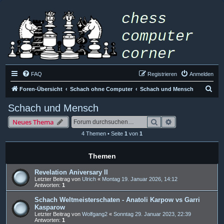
FAQ
Registrieren
Anmelden
S
Foren-Übersicht
Schach ohne Computer
Schach und Mensch
u
Schach und Mensch
c
Suche
Erweiterte Such
Neues Thema
h
4 Themen • Seite
1
von
1
e
Themen
Revelation Aniversary II
Letzter Beitrag von
Ulrich
«
Montag 19. Januar 2026, 14:12
Antworten:
1
Schach Weltmeisterschaten - Anatoli Karpow vs Garri
Kasparow
Letzter Beitrag von
Wolfgang2
«
Sonntag 29. Januar 2023, 22:39
Antworten:
1