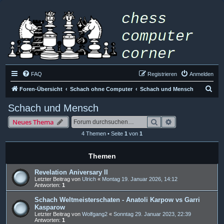
FAQ
Registrieren
Anmelden
S
Foren-Übersicht
Schach ohne Computer
Schach und Mensch
u
Schach und Mensch
c
Suche
Erweiterte Such
Neues Thema
h
4 Themen • Seite
1
von
1
e
Themen
Revelation Aniversary II
Letzter Beitrag von
Ulrich
«
Montag 19. Januar 2026, 14:12
Antworten:
1
Schach Weltmeisterschaten - Anatoli Karpow vs Garri
Kasparow
Letzter Beitrag von
Wolfgang2
«
Sonntag 29. Januar 2023, 22:39
Antworten:
1