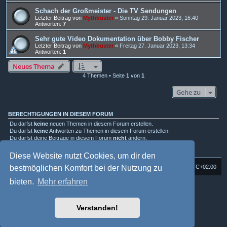
Schach der Großmeister - Die TV Sendungen
Letzter Beitrag von
Mythbuster
«
Sonntag 29. Januar 2023, 16:40
Antworten:
7
Sehr gute Video Dokumentation über Bobby Fischer
Letzter Beitrag von
Mythbuster
«
Freitag 27. Januar 2023, 13:34
Antworten:
1
Neues Thema
4 Themen • Seite
1
von
1
Gehe zu
BERECHTIGUNGEN IN DIESEM FORUM
Du darfst
keine
neuen Themen in diesem Forum erstellen.
Du darfst
keine
Antworten zu Themen in diesem Forum erstellen.
Du darfst deine Beiträge in diesem Forum
nicht
ändern.
Du darfst deine Beiträge in diesem Forum
nicht
löschen.
Du darfst
keine
Dateianhänge in diesem Forum erstellen.
Diese Website nutzt Cookies, um dir den
Foren-Übersicht
Alle Cookies löschen
Alle Zeiten sind
UTC+02:00
bestmöglichen Komfort bei der Nutzung zu
bieten.
Mehr erfahren
Powered by
phpBB
® Forum Software © phpBB Limited
Deutsche Übersetzung durch
phpBB.de
Style: Multi Design by Joyce&Luna
phpBB-Style-Design
Verstanden!
phpBB Two Factor Authentication ©
paul999
Datenschutz
|
Nutzungsbedingungen