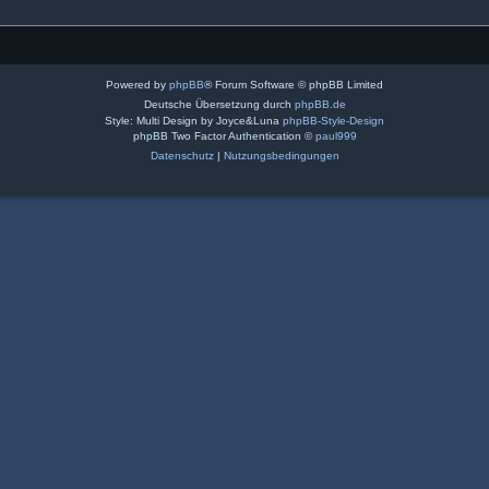
Powered by
phpBB
® Forum Software © phpBB Limited
Deutsche Übersetzung durch
phpBB.de
Style: Multi Design by Joyce&Luna
phpBB-Style-Design
phpBB Two Factor Authentication ©
paul999
Datenschutz
|
Nutzungsbedingungen