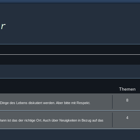
Themen
8
inge des Lebens diskutiert werden. Aber bitte mit Respekt.
4
nn ist das der richtige Ort. Auch über Neuigkeiten in Bezug auf das