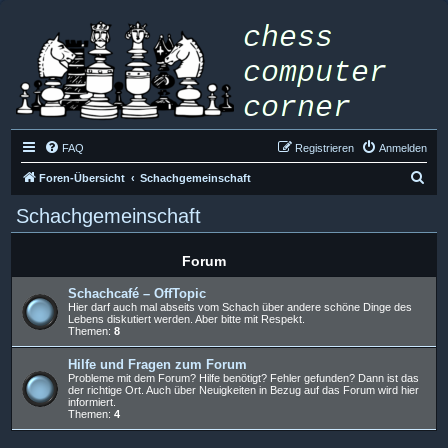
FAQ
Registrieren
Anmelden
S
Foren-Übersicht
Schachgemeinschaft
u
Schachgemeinschaft
c
h
Forum
e
Schachcafé – OffTopic
Hier darf auch mal abseits vom Schach über andere schöne Dinge des
Lebens diskutiert werden. Aber bitte mit Respekt.
Themen:
8
Hilfe und Fragen zum Forum
Probleme mit dem Forum? Hilfe benötigt? Fehler gefunden? Dann ist das
der richtige Ort. Auch über Neuigkeiten in Bezug auf das Forum wird hier
informiert.
Themen:
4