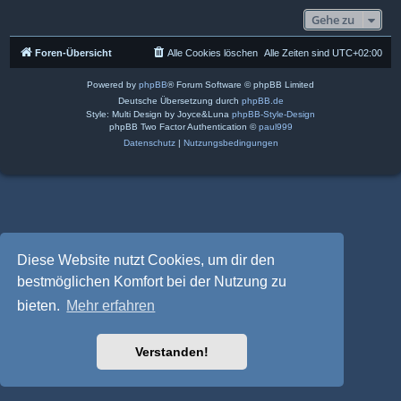
Gehe zu
Foren-Übersicht
Alle Cookies löschen
Alle Zeiten sind
UTC+02:00
Powered by
phpBB
® Forum Software © phpBB Limited
Deutsche Übersetzung durch
phpBB.de
Style: Multi Design by Joyce&Luna
phpBB-Style-Design
phpBB Two Factor Authentication ©
paul999
Datenschutz
|
Nutzungsbedingungen
Diese Website nutzt Cookies, um dir den
bestmöglichen Komfort bei der Nutzung zu
bieten.
Mehr erfahren
Verstanden!