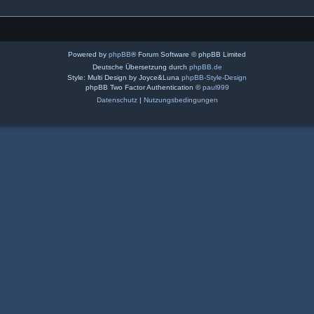
Powered by
phpBB
® Forum Software © phpBB Limited
Deutsche Übersetzung durch
phpBB.de
Style: Multi Design by Joyce&Luna
phpBB-Style-Design
phpBB Two Factor Authentication ©
paul999
Datenschutz
|
Nutzungsbedingungen