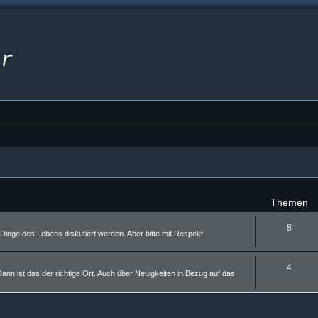
Themen
8
inge des Lebens diskutiert werden. Aber bitte mit Respekt.
4
nn ist das der richtige Ort. Auch über Neuigkeiten in Bezug auf das