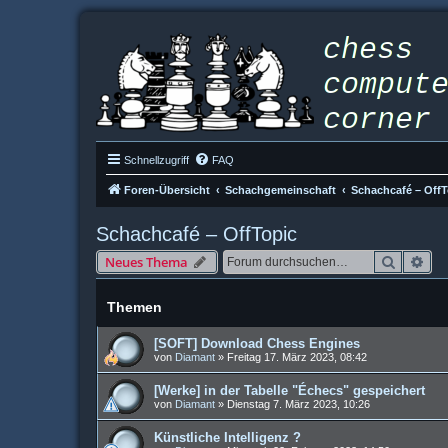
Schnellzugriff
FAQ
Foren-Übersicht
Schachgemeinschaft
Schachcafé – OffT
Schachcafé – OffTopic
Suche
Erw
Neues Thema
Themen
[SOFT] Download Chess Engines
von
Diamant
»
Freitag 17. März 2023, 08:42
[Werke] in der Tabelle "Échecs" gespeichert
von
Diamant
»
Dienstag 7. März 2023, 10:26
Künstliche Intelligenz ?