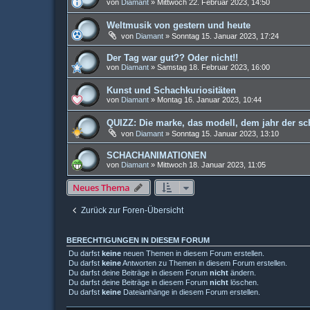
von
Diamant
»
Mittwoch 22. Februar 2023, 14:50
Weltmusik von gestern und heute
von
Diamant
»
Sonntag 15. Januar 2023, 17:24
Der Tag war gut?? Oder nicht!!
von
Diamant
»
Samstag 18. Februar 2023, 16:00
Kunst und Schachkuriositäten
von
Diamant
»
Montag 16. Januar 2023, 10:44
QUIZZ: Die marke, das modell, dem jahr der s
von
Diamant
»
Sonntag 15. Januar 2023, 13:10
SCHACHANIMATIONEN
von
Diamant
»
Mittwoch 18. Januar 2023, 11:05
Neues Thema
Zurück zur Foren-Übersicht
BERECHTIGUNGEN IN DIESEM FORUM
Du darfst
keine
neuen Themen in diesem Forum erstellen.
Du darfst
keine
Antworten zu Themen in diesem Forum erstellen.
Du darfst deine Beiträge in diesem Forum
nicht
ändern.
Du darfst deine Beiträge in diesem Forum
nicht
löschen.
Du darfst
keine
Dateianhänge in diesem Forum erstellen.