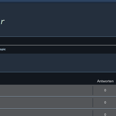
opic
eiterte Suche
Antworten
0
0
0