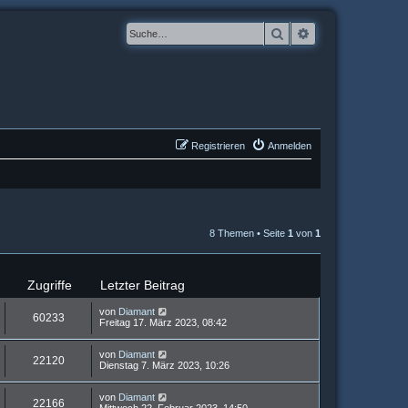
Suche
Erweiterte Suche
Registrieren
Anmelden
8 Themen • Seite
1
von
1
Zugriffe
Letzter Beitrag
von
Diamant
60233
Freitag 17. März 2023, 08:42
von
Diamant
22120
Dienstag 7. März 2023, 10:26
von
Diamant
22166