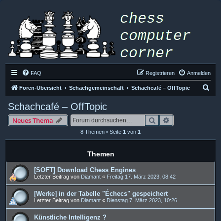
FAQ
Registrieren
Anmelden
S
Foren-Übersicht
Schachgemeinschaft
Schachcafé – OffTopic
u
Schachcafé – OffTopic
c
Suche
Erweiterte Such
Neues Thema
h
8 Themen • Seite
1
von
1
e
Themen
[SOFT] Download Chess Engines
Letzter Beitrag von
Diamant
«
Freitag 17. März 2023, 08:42
[Werke] in der Tabelle "Échecs" gespeichert
Letzter Beitrag von
Diamant
«
Dienstag 7. März 2023, 10:26
Künstliche Intelligenz ?