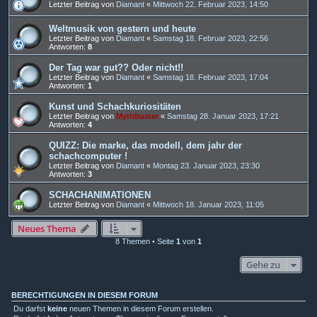
Letzter Beitrag von
Diamant
«
Mittwoch 22. Februar 2023, 14:50
Weltmusik von gestern und heute
Letzter Beitrag von
Diamant
«
Samstag 18. Februar 2023, 22:56
Antworten:
8
Der Tag war gut?? Oder nicht!!
Letzter Beitrag von
Diamant
«
Samstag 18. Februar 2023, 17:04
Antworten:
1
Kunst und Schachkuriositäten
Letzter Beitrag von
Mythbuster
«
Samstag 28. Januar 2023, 17:21
Antworten:
4
QUIZZ: Die marke, das modell, dem jahr der
schachcomputer !
Letzter Beitrag von
Diamant
«
Montag 23. Januar 2023, 23:30
Antworten:
3
SCHACHANIMATIONEN
Letzter Beitrag von
Diamant
«
Mittwoch 18. Januar 2023, 11:05
Neues Thema
8 Themen • Seite
1
von
1
Gehe zu
BERECHTIGUNGEN IN DIESEM FORUM
Du darfst
keine
neuen Themen in diesem Forum erstellen.