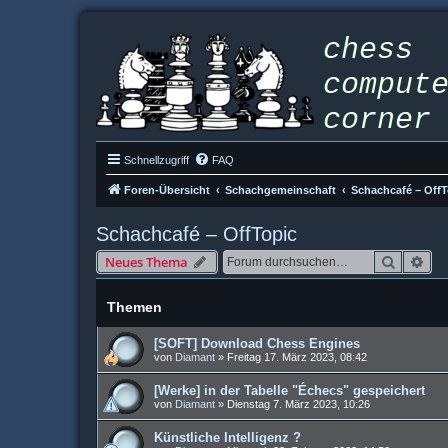
Schnellzugriff
FAQ
Foren-Übersicht
Schachgemeinschaft
Schachcafé – OffT
Schachcafé – OffTopic
Suche
Erw
Neues Thema
Themen
[SOFT] Download Chess Engines
von
Diamant
»
Freitag 17. März 2023, 08:42
[Werke] in der Tabelle "Échecs" gespeichert
von
Diamant
»
Dienstag 7. März 2023, 10:26
Künstliche Intelligenz ?