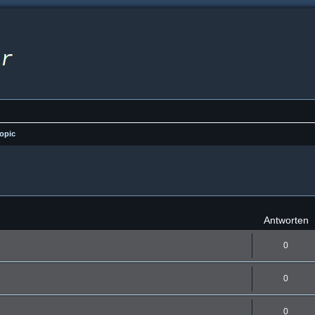
opic
eiterte Suche
Antworten
0
0
0