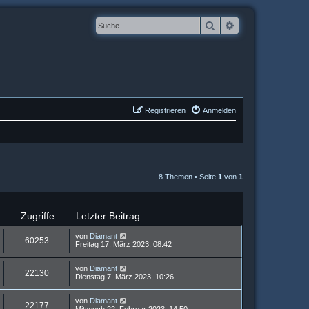
Suche
Erweiterte Suche
Registrieren
Anmelden
8 Themen • Seite
1
von
1
Zugriffe
Letzter Beitrag
von
Diamant
60253
Freitag 17. März 2023, 08:42
von
Diamant
22130
Dienstag 7. März 2023, 10:26
von
Diamant
22177