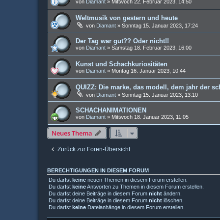
von
Diamant
»
Mittwoch 22. Februar 2023, 14:50
Weltmusik von gestern und heute
von
Diamant
»
Sonntag 15. Januar 2023, 17:24
Der Tag war gut?? Oder nicht!!
von
Diamant
»
Samstag 18. Februar 2023, 16:00
Kunst und Schachkuriositäten
von
Diamant
»
Montag 16. Januar 2023, 10:44
QUIZZ: Die marke, das modell, dem jahr der s
von
Diamant
»
Sonntag 15. Januar 2023, 13:10
SCHACHANIMATIONEN
von
Diamant
»
Mittwoch 18. Januar 2023, 11:05
Neues Thema
Zurück zur Foren-Übersicht
BERECHTIGUNGEN IN DIESEM FORUM
Du darfst
keine
neuen Themen in diesem Forum erstellen.
Du darfst
keine
Antworten zu Themen in diesem Forum erstellen.
Du darfst deine Beiträge in diesem Forum
nicht
ändern.
Du darfst deine Beiträge in diesem Forum
nicht
löschen.
Du darfst
keine
Dateianhänge in diesem Forum erstellen.