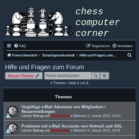
FAQ
Registrieren
Anmelden
S
Foren-Übersicht
Schachgemeinschaft
Hilfe und Fragen zum Forum
u
Hilfe und Fragen zum Forum
c
Suche
Erweiterte Such
Neues Thema
h
4 Themen • Seite
1
von
1
e
Themen
Ungültige e-Mail Adressen von Mitgliedern /
Neuanmeldungen
Letzter Beitrag von
Mythbuster
«
Mittwoch 4. Januar 2023, 18:50
Probleme mit e-Mail Accounts von Hotmail und AOL
Letzter Beitrag von
Mythbuster
«
Mittwoch 4. Januar 2023, 18:45