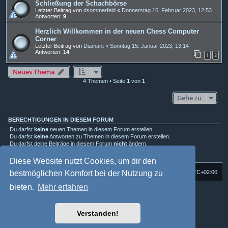
Schließung der Schachbörse
Letzter Beitrag von
dsommerfeld
«
Donnerstag 16. Februar 2023, 12:53
Antworten:
9
Herzlich Willkommen in der neuen Chess Computer
Corner
Letzter Beitrag von
Diamant
«
Sonntag 15. Januar 2023, 13:14
Antworten:
14
1
2
Neues Thema
4 Themen • Seite
1
von
1
Gehe zu
BERECHTIGUNGEN IN DIESEM FORUM
Du darfst
keine
neuen Themen in diesem Forum erstellen.
Du darfst
keine
Antworten zu Themen in diesem Forum erstellen.
Du darfst deine Beiträge in diesem Forum
nicht
ändern.
Du darfst deine Beiträge in diesem Forum
nicht
löschen.
Du darfst
keine
Dateianhänge in diesem Forum erstellen.
Diese Website nutzt Cookies, um dir den
bestmöglichen Komfort bei der Nutzung zu
Foren-Übersicht
Alle Cookies löschen
Alle Zeiten sind
UTC+02:00
bieten.
Mehr erfahren
Powered by
phpBB
® Forum Software © phpBB Limited
Deutsche Übersetzung durch
phpBB.de
Style: Multi Design by Joyce&Luna
phpBB-Style-Design
Verstanden!
phpBB Two Factor Authentication ©
paul999
Datenschutz
|
Nutzungsbedingungen