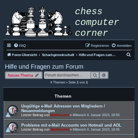
FAQ
Registrieren
Anmelden
S
Foren-Übersicht
Schachgemeinschaft
Hilfe und Fragen zum Forum
u
Hilfe und Fragen zum Forum
c
Suche
Erweiterte Such
Neues Thema
h
4 Themen • Seite
1
von
1
e
Themen
Ungültige e-Mail Adressen von Mitgliedern /
Neuanmeldungen
Letzter Beitrag von
Mythbuster
«
Mittwoch 4. Januar 2023, 18:50
Probleme mit e-Mail Accounts von Hotmail und AOL
Letzter Beitrag von
Mythbuster
«
Mittwoch 4. Januar 2023, 18:45