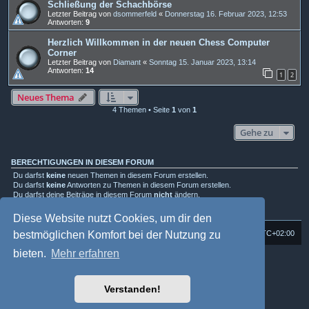
Schließung der Schachbörse
Letzter Beitrag von
dsommerfeld
«
Donnerstag 16. Februar 2023, 12:53
Antworten:
9
Herzlich Willkommen in der neuen Chess Computer
Corner
Letzter Beitrag von
Diamant
«
Sonntag 15. Januar 2023, 13:14
Antworten:
14
1
2
Neues Thema
4 Themen • Seite
1
von
1
Gehe zu
BERECHTIGUNGEN IN DIESEM FORUM
Du darfst
keine
neuen Themen in diesem Forum erstellen.
Du darfst
keine
Antworten zu Themen in diesem Forum erstellen.
Du darfst deine Beiträge in diesem Forum
nicht
ändern.
Du darfst deine Beiträge in diesem Forum
nicht
löschen.
Du darfst
keine
Dateianhänge in diesem Forum erstellen.
Diese Website nutzt Cookies, um dir den
bestmöglichen Komfort bei der Nutzung zu
Foren-Übersicht
Alle Cookies löschen
Alle Zeiten sind
UTC+02:00
bieten.
Mehr erfahren
Powered by
phpBB
® Forum Software © phpBB Limited
Deutsche Übersetzung durch
phpBB.de
Style: Multi Design by Joyce&Luna
phpBB-Style-Design
Verstanden!
phpBB Two Factor Authentication ©
paul999
Datenschutz
|
Nutzungsbedingungen