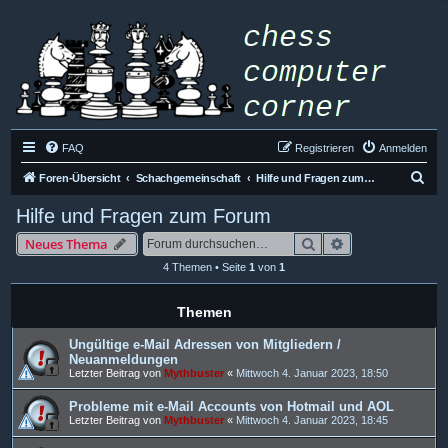
FAQ
Registrieren
Anmelden
S
Foren-Übersicht
Schachgemeinschaft
Hilfe und Fragen zum Forum
u
Hilfe und Fragen zum Forum
c
Suche
Erweiterte Such
Neues Thema
h
4 Themen • Seite
1
von
1
e
Themen
Ungültige e-Mail Adressen von Mitgliedern /
Neuanmeldungen
Letzter Beitrag von
Mythbuster
«
Mittwoch 4. Januar 2023, 18:50
Probleme mit e-Mail Accounts von Hotmail und AOL
Letzter Beitrag von
Mythbuster
«
Mittwoch 4. Januar 2023, 18:45