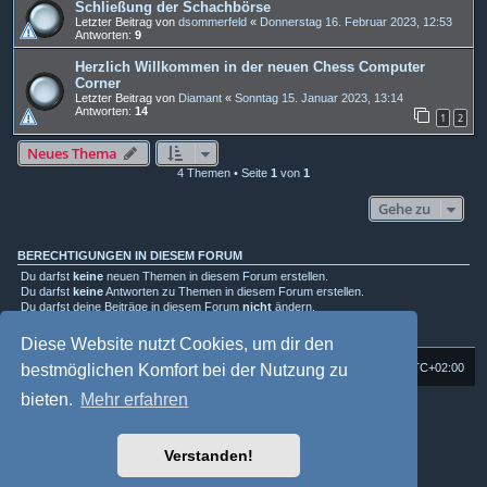
Schließung der Schachbörse
Letzter Beitrag von
dsommerfeld
«
Donnerstag 16. Februar 2023, 12:53
Antworten:
9
Herzlich Willkommen in der neuen Chess Computer
Corner
Letzter Beitrag von
Diamant
«
Sonntag 15. Januar 2023, 13:14
Antworten:
14
1
2
Neues Thema
4 Themen • Seite
1
von
1
Gehe zu
BERECHTIGUNGEN IN DIESEM FORUM
Du darfst
keine
neuen Themen in diesem Forum erstellen.
Du darfst
keine
Antworten zu Themen in diesem Forum erstellen.
Du darfst deine Beiträge in diesem Forum
nicht
ändern.
Du darfst deine Beiträge in diesem Forum
nicht
löschen.
Du darfst
keine
Dateianhänge in diesem Forum erstellen.
Diese Website nutzt Cookies, um dir den
bestmöglichen Komfort bei der Nutzung zu
Foren-Übersicht
Alle Cookies löschen
Alle Zeiten sind
UTC+02:00
bieten.
Mehr erfahren
Powered by
phpBB
® Forum Software © phpBB Limited
Deutsche Übersetzung durch
phpBB.de
Style: Multi Design by Joyce&Luna
phpBB-Style-Design
Verstanden!
phpBB Two Factor Authentication ©
paul999
Datenschutz
|
Nutzungsbedingungen