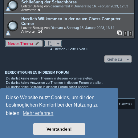
Schließung der Schachbörse
Letzter Beitrag von
dsommerfeld
«
Donnerstag 16. Februar 2023, 12:53
Antworten:
9
Herzlich Willkommen in der neuen Chess Computer
Corner
Letzter Beitrag von
Diamant
«
Sonntag 15. Januar 2023, 13:14
Antworten:
14
1
2
Neues Thema
4 Themen • Seite
1
von
1
Gehe zu
BERECHTIGUNGEN IN DIESEM FORUM
Du darfst
keine
neuen Themen in diesem Forum erstellen.
Du darfst
keine
Antworten zu Themen in diesem Forum erstellen.
Du darfst deine Beiträge in diesem Forum
nicht
ändern.
Du darfst deine Beiträge in diesem Forum
nicht
löschen.
Du darfst
keine
Dateianhänge in diesem Forum erstellen.
Diese Website nutzt Cookies, um dir den
bestmöglichen Komfort bei der Nutzung zu
Foren-Übersicht
Alle Cookies löschen
Alle Zeiten sind
UTC+02:00
bieten.
Mehr erfahren
Powered by
phpBB
® Forum Software © phpBB Limited
Deutsche Übersetzung durch
phpBB.de
Style: Multi Design by Joyce&Luna
phpBB-Style-Design
Verstanden!
phpBB Two Factor Authentication ©
paul999
Datenschutz
|
Nutzungsbedingungen