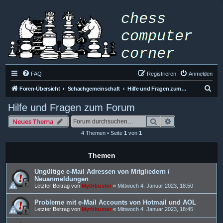
FAQ
Registrieren
Anmelden
S
Foren-Übersicht
Schachgemeinschaft
Hilfe und Fragen zum Forum
u
Hilfe und Fragen zum Forum
c
Suche
Erweiterte Such
Neues Thema
h
4 Themen • Seite
1
von
1
e
Themen
Ungültige e-Mail Adressen von Mitgliedern /
Neuanmeldungen
Letzter Beitrag von
Mythbuster
«
Mittwoch 4. Januar 2023, 18:50
Probleme mit e-Mail Accounts von Hotmail und AOL
Letzter Beitrag von
Mythbuster
«
Mittwoch 4. Januar 2023, 18:45