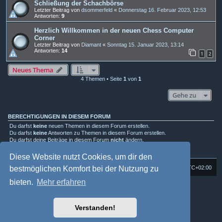
Schließung der Schachbörse
Letzter Beitrag von
dsommerfeld
«
Donnerstag 16. Februar 2023, 12:53
Antworten:
9
Herzlich Willkommen in der neuen Chess Computer
Corner
Letzter Beitrag von
Diamant
«
Sonntag 15. Januar 2023, 13:14
Antworten:
14
1
2
Neues Thema
4 Themen • Seite
1
von
1
Gehe zu
BERECHTIGUNGEN IN DIESEM FORUM
Du darfst
keine
neuen Themen in diesem Forum erstellen.
Du darfst
keine
Antworten zu Themen in diesem Forum erstellen.
Du darfst deine Beiträge in diesem Forum
nicht
ändern.
Du darfst deine Beiträge in diesem Forum
nicht
löschen.
Du darfst
keine
Dateianhänge in diesem Forum erstellen.
Diese Website nutzt Cookies, um dir den
bestmöglichen Komfort bei der Nutzung zu
Foren-Übersicht
Alle Cookies löschen
Alle Zeiten sind
UTC+02:00
bieten.
Mehr erfahren
Powered by
phpBB
® Forum Software © phpBB Limited
Deutsche Übersetzung durch
phpBB.de
Style: Multi Design by Joyce&Luna
phpBB-Style-Design
Verstanden!
phpBB Two Factor Authentication ©
paul999
Datenschutz
|
Nutzungsbedingungen