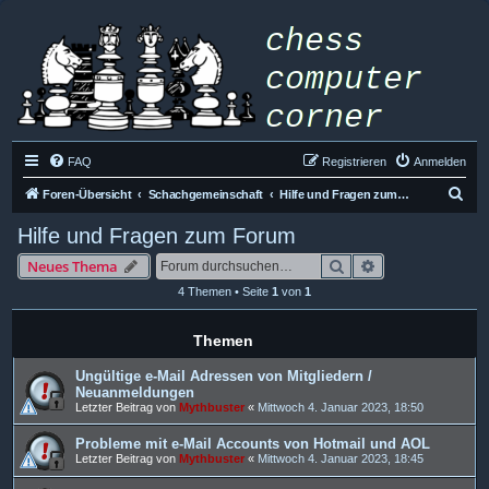
FAQ
Registrieren
Anmelden
S
Foren-Übersicht
Schachgemeinschaft
Hilfe und Fragen zum Forum
u
Hilfe und Fragen zum Forum
c
Suche
Erweiterte Such
Neues Thema
h
4 Themen • Seite
1
von
1
e
Themen
Ungültige e-Mail Adressen von Mitgliedern /
Neuanmeldungen
Letzter Beitrag von
Mythbuster
«
Mittwoch 4. Januar 2023, 18:50
Probleme mit e-Mail Accounts von Hotmail und AOL
Letzter Beitrag von
Mythbuster
«
Mittwoch 4. Januar 2023, 18:45