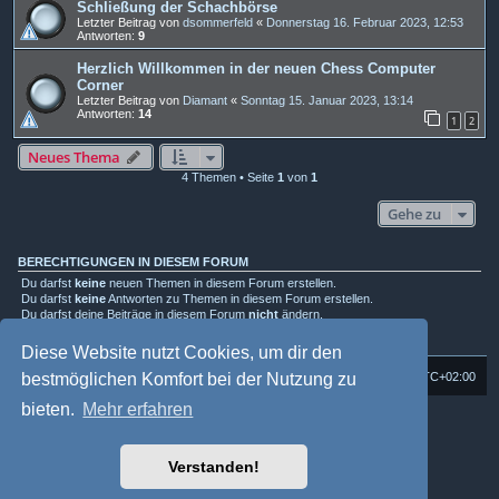
Schließung der Schachbörse
Letzter Beitrag von
dsommerfeld
«
Donnerstag 16. Februar 2023, 12:53
Antworten:
9
Herzlich Willkommen in der neuen Chess Computer
Corner
Letzter Beitrag von
Diamant
«
Sonntag 15. Januar 2023, 13:14
Antworten:
14
1
2
Neues Thema
4 Themen • Seite
1
von
1
Gehe zu
BERECHTIGUNGEN IN DIESEM FORUM
Du darfst
keine
neuen Themen in diesem Forum erstellen.
Du darfst
keine
Antworten zu Themen in diesem Forum erstellen.
Du darfst deine Beiträge in diesem Forum
nicht
ändern.
Du darfst deine Beiträge in diesem Forum
nicht
löschen.
Du darfst
keine
Dateianhänge in diesem Forum erstellen.
Diese Website nutzt Cookies, um dir den
bestmöglichen Komfort bei der Nutzung zu
Foren-Übersicht
Alle Cookies löschen
Alle Zeiten sind
UTC+02:00
bieten.
Mehr erfahren
Powered by
phpBB
® Forum Software © phpBB Limited
Deutsche Übersetzung durch
phpBB.de
Style: Multi Design by Joyce&Luna
phpBB-Style-Design
Verstanden!
phpBB Two Factor Authentication ©
paul999
Datenschutz
|
Nutzungsbedingungen