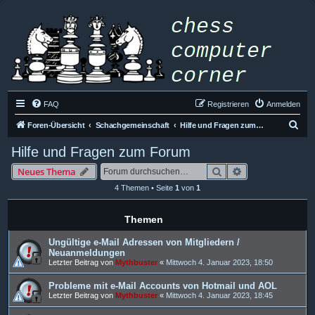
FAQ
Registrieren
Anmelden
S
Foren-Übersicht
Schachgemeinschaft
Hilfe und Fragen zum Forum
u
Hilfe und Fragen zum Forum
c
Suche
Erweiterte Such
Neues Thema
h
4 Themen • Seite
1
von
1
e
Themen
Ungültige e-Mail Adressen von Mitgliedern /
Neuanmeldungen
Letzter Beitrag von
Mythbuster
«
Mittwoch 4. Januar 2023, 18:50
Probleme mit e-Mail Accounts von Hotmail und AOL
Letzter Beitrag von
Mythbuster
«
Mittwoch 4. Januar 2023, 18:45